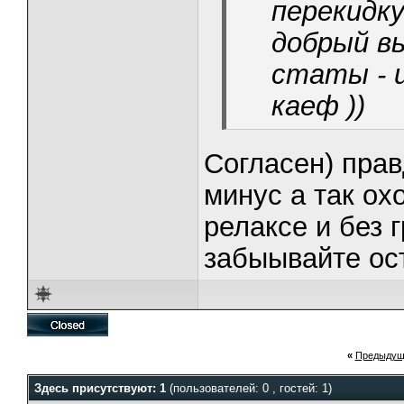
перекидк
добрый вы
статы - и
каеф ))
Согласен) пра
минус а так охо
релаксе и без 
забыывайте ос
«
Предыдущ
Здесь присутствуют: 1
(пользователей: 0 , гостей: 1)