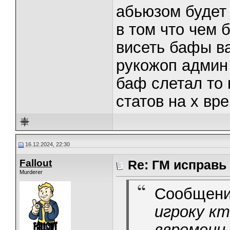
абьюзом будет 
в том что чем 
висеть бафы ва
рукожоп админ
баф слетал то 
статов на х вр
16.12.2024, 22:30
Fallout
Re: ГМ исправь
Murderer
Сообщени
игроку к
ввремени