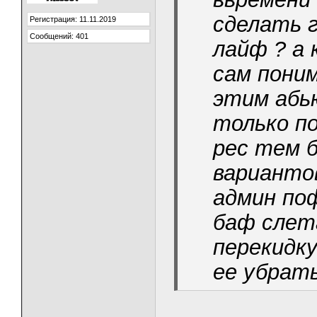
сделать г
Регистрация: 11.11.2019
Сообщений: 401
лайф ? а 
сам пони
этим абь
только п
рес тем 
варианто
админ по
баф слет
перекидку
ее убрат