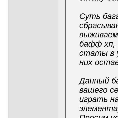
Суть баг
сбрасыва
выживаем
бафф хп,
статы в 
них оста
Данный б
вашего с
играть на
элемента
Просим у