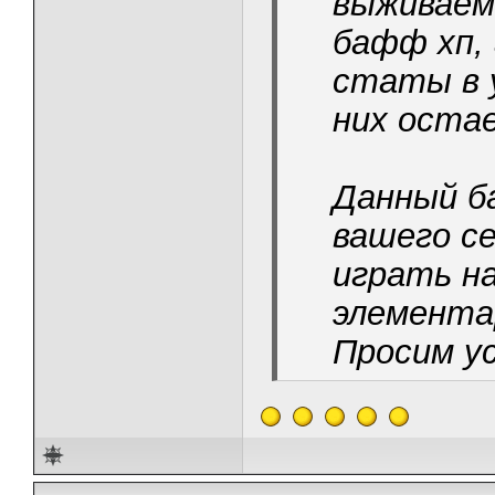
выживаем
бафф хп,
статы в 
них оста
Данный б
вашего с
играть на
элемента
Просим у