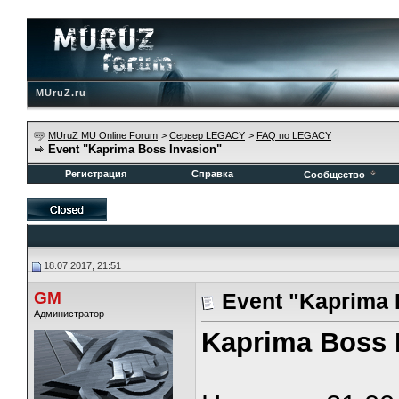
MUruZ.ru
MUruZ MU Online Forum
>
Сервер LEGACY
>
FAQ по LEGACY
Event "Kaprima Boss Invasion"
Регистрация
Справка
Сообщество
18.07.2017, 21:51
GM
Event "Kaprima 
Администратор
Kaprima Boss 