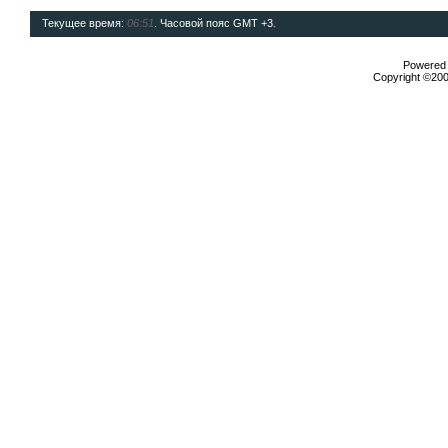
Текущее время:
06:51
. Часовой пояс GMT +3.
Powered b
Copyright ©2000