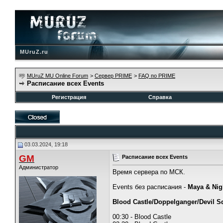
MUruZ.ru
MUruZ MU Online Forum
>
Сервер PRIME
>
FAQ по PRIME
Расписание всех Events
Регистрация
Справка
03.03.2024, 19:18
GM
Расписание всех Events
Администратор
Время сервера по МСК.
Events без расписания -
Maya & Nig
Blood Castle/Doppelganger/Devil S
00:30 - Blood Castle