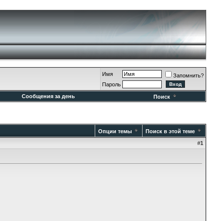
Имя
Запомнить?
Пароль
Сообщения за день
Поиск
Опции темы
Поиск в этой теме
#
1