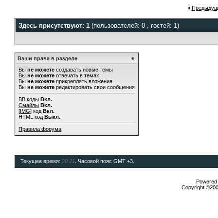
«
Предыдущ
Здесь присутствуют: 1
(пользователей: 0 , гостей: 1)
Ваши права в разделе
Вы
не можете
создавать новые темы
Вы
не можете
отвечать в темах
Вы
не можете
прикреплять вложения
Вы
не можете
редактировать свои сообщения
BB коды
Вкл.
Смайлы
Вкл.
[IMG]
код
Вкл.
HTML код
Выкл.
Правила форума
Текущее время:
20:21
. Часовой пояс GMT +3.
Powered b
Copyright ©2000