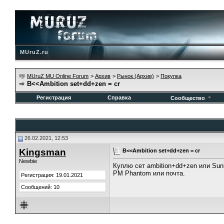
MUruZ.ru
MUruZ MU Online Forum
>
Архив
>
Рынок (Архив)
>
Покупка
B<<Ambition set+dd+zen = cr
Регистрация
Справка
Сообщество
26.02.2021, 12:53
Kingsman
B<<Ambition set+dd+zen = cr
Newbie
Куплю сет ambition+dd+zen или Sunl
PM Phantom или почта.
Регистрация: 19.01.2021
Сообщений: 10