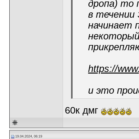
дропа) то 
в течении 
начинает 
некоторый
прикрепля
https://ww
и это про
60к дмг
19.04.2024, 06:19