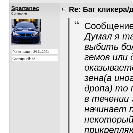
Spartanec
Re: Баг кликера/
Commoner
Сообщение
Думал я та
выбить бол
Регистрация: 24.11.2021
гемов или 
Сообщений: 66
оказывает
зена(а ино
дропа) то 
в течении 
начинает 
некоторый
прикрепля