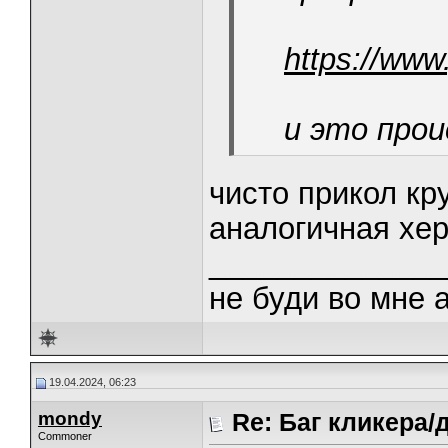
https://ww
и это про
чисто прикол кр
аналогичная хе
______________
не буди во мне 
19.04.2024, 06:23
mondy
Re: Баг кликера/
Commoner