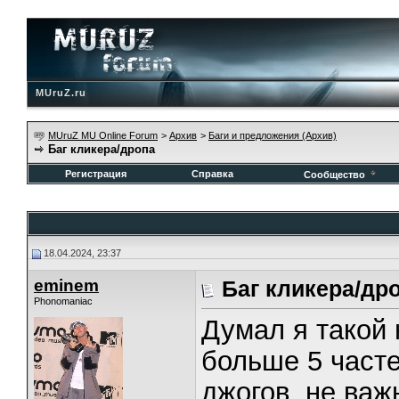
MUruZ.ru
MUruZ MU Online Forum
>
Архив
>
Баги и предложения (Архив)
Баг кликера/дропа
Регистрация
Справка
Сообщество
18.04.2024, 23:37
eminem
Баг кликера/др
Phonomaniac
Думал я такой 
больше 5 часте
джогов, не важ