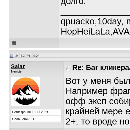
долго.
______________
qpuacko,10day, 
HopHeiLaLa,AV
19.04.2024, 09:24
Salar
Re: Баг кликера
Newbie
Вот у меня был
Например фраг
офф эксп соби
крайней мере е
Регистрация: 01.11.2023
2+, то вроде н
Сообщений: 11