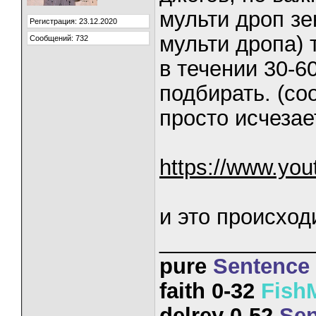
мульти дроп зе
Регистрация: 23.12.2020
мульти дропа) 
Сообщений: 732
в течении 30-6
подбирать. (со
просто исчезае
https://www.yo
и это происход
_____________
pure
Sentence
faith 0-32
Fish
delrey 0-52
Sen