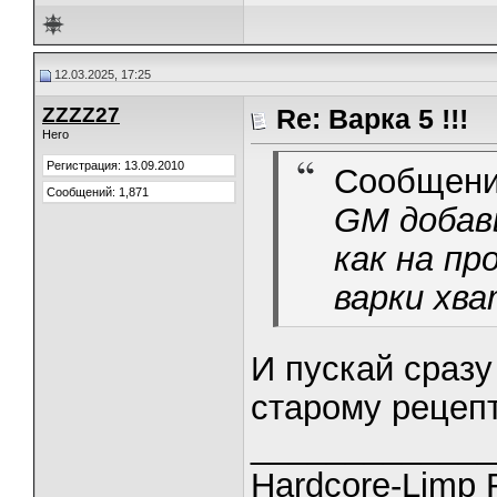
12.03.2025, 17:25
ZZZZ27
Re: Варка 5 !!!
Hero
Регистрация: 13.09.2010
Сообщени
Сообщений: 1,871
GM добавь
как на пр
варки хв
И пускай сразу
старому рецеп
_____________
Hardcore-Limp F