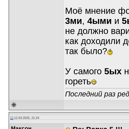
Моё мнение фо
3ми
,
4ыми
и
5
не должно варит
как доходили д
так было?
У самого
5ых
н
гореть
Последний раз ре
12.03.2025, 21:24
Максон