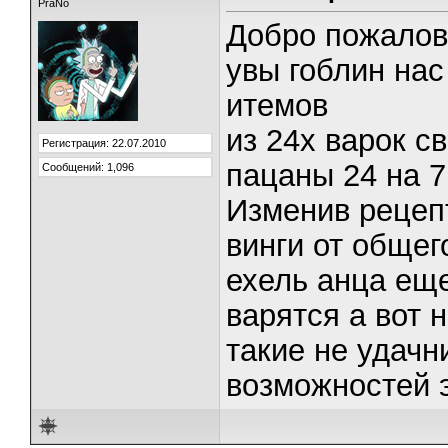
PraNo
Добро пожалова
увы гоблин нас
итемов
из 24х варок с
Регистрация: 22.07.2010
пацаны 24 на 7
Сообщений: 1,096
Изменив рецеп
винги от общег
ехель анца еще
варятся а вот 
такие не удачн
возможностей э