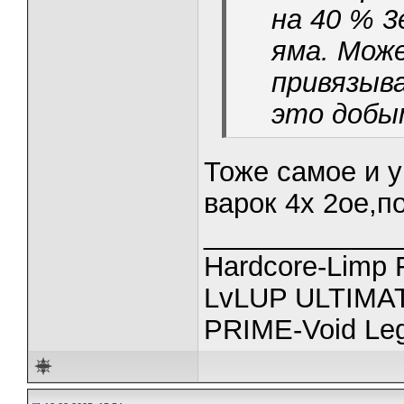
на 40 % 3
яма. Мож
привязыв
это добыт
Тоже самое и у 
варок 4х 2ое,п
_____________
Hardcore-Limp F
LvLUP ULTIMAT
PRIME-Void Le