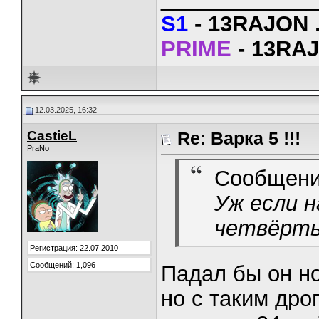
S1
- 13RAJON
.
PRIME
- 13RAJ
12.03.2025, 16:32
CastieL
Re: Варка 5 !!!
PraNo
Сообщени
Уж если 
четвёрт
Регистрация: 22.07.2010
Сообщений: 1,096
Падал бы он н
но с таким дро