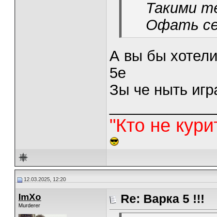
Такими т
Офать сер
А вы бы хотели
5е
Зы че ныть игр
_____________
"Кто не курит
12.03.2025, 12:20
ImXo
Re: Варка 5 !!!
Murderer