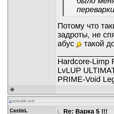
было мен
переварки
Потому что так
задроты, не сп
абус
такой до
_____________
Hardcore-Limp F
LvLUP ULTIMAT
PRIME-Void Le
12.03.2025, 14:37
CastieL
Re: Варка 5 !!!