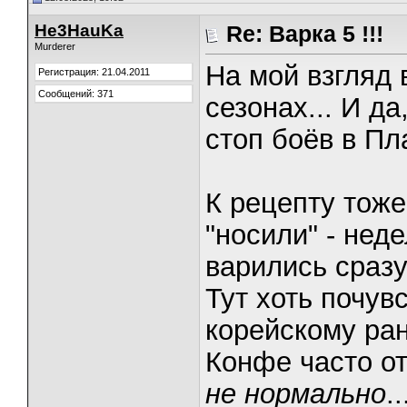
He3HauKa
Re: Варка 5 !!!
Murderer
На мой взгляд 
Регистрация: 21.04.2011
Сообщений: 371
сезонах... И д
стоп боёв в Пл
К рецепту тоже
"носили" - нед
варились сраз
Тут хоть почув
корейскому ран
Конфе часто о
не нормально
..