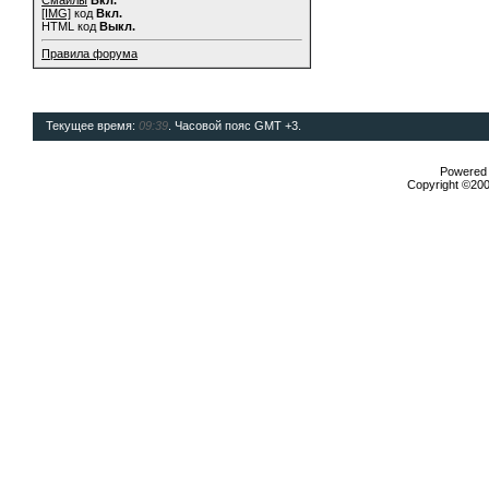
Смайлы
Вкл.
[IMG]
код
Вкл.
HTML код
Выкл.
Правила форума
Текущее время:
09:39
. Часовой пояс GMT +3.
Powered b
Copyright ©2000