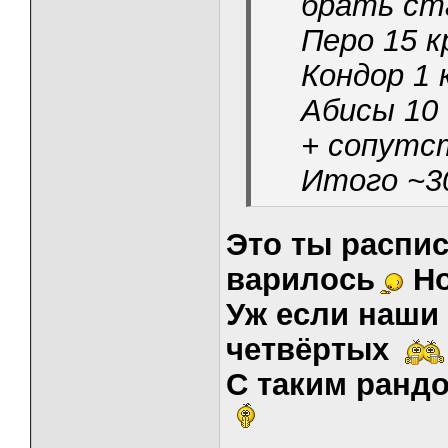
брать ст
Перо 15 к
Кондор 1 
Абисы 10 
+ сопутс
Итого ~30
Это ты распис
варилось
Но
Уж если наши
четвёртых
С таким ранд
_____________