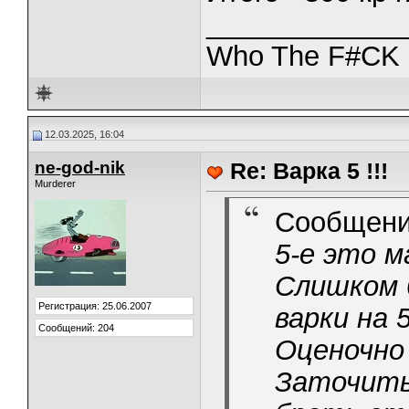
_____________
Who The F#CK i
12.03.2025, 16:04
ne-god-nik
Re: Варка 5 !!!
Murderer
Сообщени
5-е это м
Слишком 
Регистрация: 25.06.2007
варки на 5
Сообщений: 204
Оценочно 
Заточить 