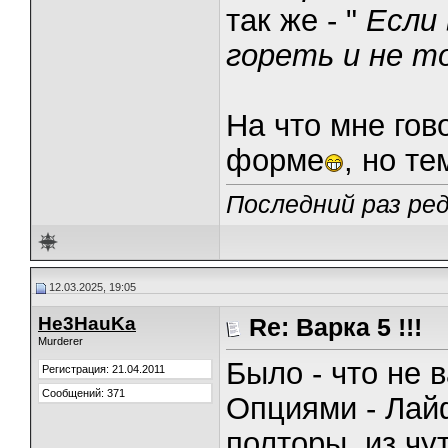
так же - "
Если 
гореть и не т
На что мне гов
форме
, но т
Последний раз ре
12.03.2025, 19:05
He3HauKa
Re: Варка 5 !!!
Murderer
Было - что не в
Регистрация: 21.04.2011
Сообщений: 371
Опциями - Лайф
полторы, из чу