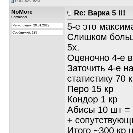
12.03.2025, 15:54
NoMore
Re: Варка 5 !!!
Commoner
5-е это максим
Регистрация: 29.01.2019
Сообщений: 195
Слишком больш
5х.
Оценочно 4-е в
Заточить 4-е н
статистику 70 к
Перо 15 кр
Кондор 1 кр
Абисы 10 шт = 
+ сопутствующи
Итого ~300 кр 