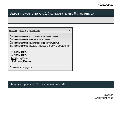
«
Предыдущ
Здесь присутствуют: 1
(пользователей: 0 , гостей: 1)
Ваши права в разделе
Вы
не можете
создавать новые темы
Вы
не можете
отвечать в темах
Вы
не можете
прикреплять вложения
Вы
не можете
редактировать свои сообщения
BB коды
Вкл.
Смайлы
Вкл.
[IMG]
код
Вкл.
HTML код
Выкл.
Правила форума
Текущее время:
08:38
. Часовой пояс GMT +3.
Powered b
Copyright ©2000