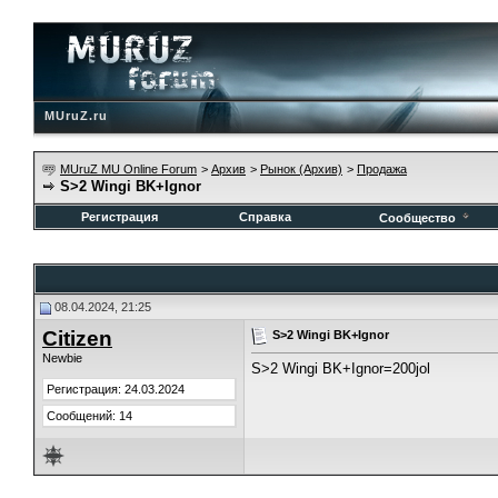
MUruZ.ru
MUruZ MU Online Forum
>
Архив
>
Рынок (Архив)
>
Продажа
S>2 Wingi BK+Ignor
Регистрация
Справка
Сообщество
08.04.2024, 21:25
Citizen
S>2 Wingi BK+Ignor
Newbie
S>2 Wingi BK+Ignor=200jol
Регистрация: 24.03.2024
Сообщений: 14