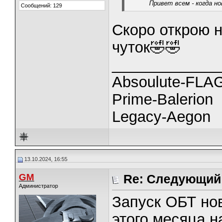
Привет всем - когда н
Сообщений: 129
Скоро открою 
чуток🤣🤣
_____________
Absoulute-FL
Prime-Balerion
Legacy-Aegon
13.10.2024, 16:55
GM
Re: Следующий 
Администратор
Запуск ОБТ нов
этого месяца н