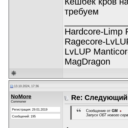
Кешбек кров на
требуем
_____________
Hardcore-Limp F
Ragecore-LvL
LvLUP Manticor
MagDragon
13.10.2024, 17:36
NoMore
Re: Следующий 
Commoner
Регистрация: 29.01.2019
Сообщение от
GM
Запуск ОБТ нового сер
Сообщений: 195