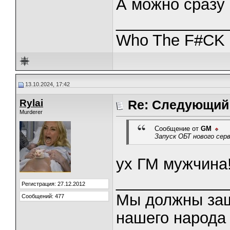
А можно сразу 
_____________
Who The F#CK i
13.10.2024, 17:42
Rylai
Re: Следующий 
Murderer
Сообщение от
GM
Запуск ОБТ нового сер
ух ГМ мужчина!
_____________
Регистрация: 27.12.2012
Мы должны защ
Сообщений: 477
нашего народа