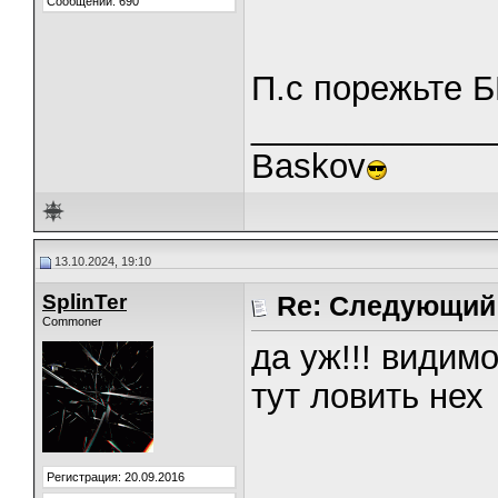
Сообщений: 690
П.с порежьте Б
_____________
Baskov
13.10.2024, 19:10
SplinTer
Re: Следующий 
Commoner
да уж!!! видим
тут ловить нех
Регистрация: 20.09.2016