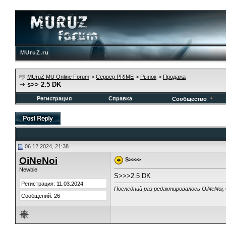
MUruZ.ru
MUruZ MU Online Forum
>
Сервер PRIME
>
Рынок
>
Продажа
s>> 2.5 DK
Регистрация
Справка
Сообщество
06.12.2024, 21:38
OiNeNoi
S>>>>
Newbie
S>>>2.5 DK
Регистрация: 11.03.2024
Последний раз редактировалось OiNeNoi; 
Сообщений: 26