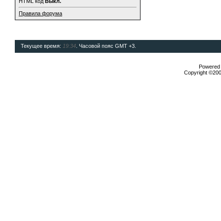
HTML код
Выкл.
Правила форума
Текущее время:
19:34
. Часовой пояс GMT +3.
Powered b
Copyright ©2000