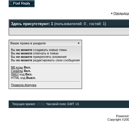
«
Предыдущ
Здесь присутствуют: 1
(пользователей: 0 , гостей: 1)
Ваши права в разделе
Вы
не можете
создавать новые темы
Вы
не можете
отвечать в темах
Вы
не можете
прикреплять вложения
Вы
не можете
редактировать свои сообщения
BB коды
Вкл.
Смайлы
Вкл.
[IMG]
код
Вкл.
HTML код
Выкл.
Правила форума
Текущее время:
23:02
. Часовой пояс GMT +3.
Powered b
Copyright ©2000