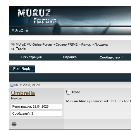
MUruZ.ru
MUruZ MU Online Forum
>
Сервер PRIME
>
Рынок
>
Продажа
Trade
Регистрация
Справка
Сообщество
05.05.2025, 01:24
Umbrella
Trade
Newbie
Меняю blue eye lancer set+15+luck+dd+r
Регистрация: 19.04.2025
Сообщений: 3