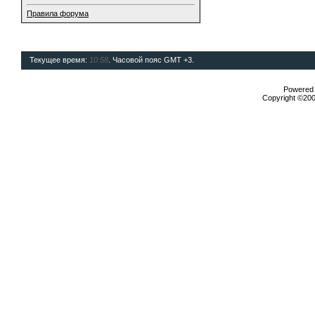
Правила форума
Текущее время:
10:58
. Часовой пояс GMT +3.
Powered b
Copyright ©2000