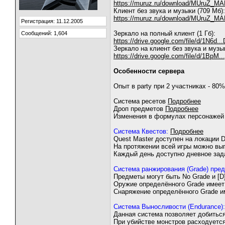
https://muruz.ru/download/MUruZ_M
Клиент без звука и музыки (709 Мб):
https://muruz.ru/download/MUruZ_M
Регистрация: 11.12.2005
Зеркало на полный клиент (1 Гб):
Сообщений: 1,604
https://drive.google.com/file/d/1N6d
Зеркало на клиент без звука и музы
https://drive.google.com/file/d/1BpM
Особенности сервера
Опыт в party при 2 участниках - 80%,
Система ресетов
Подробнее
Дроп предметов
Подробнее
Изменения в формулах персонаже
Система Квестов:
Подробнее
Quest Master доступен на локации D
На протяжении всей игры можно вып
Каждый день доступно дневное задан
Система ранжирования (Grade) пред
Предметы могут быть No Grade и [D], 
Оружие определённого Grade имеет 
Снаряжение определённого Grade и
Система Выносливости (Endurance):
Данная система позволяет добиться
При убийстве монстров расходуется