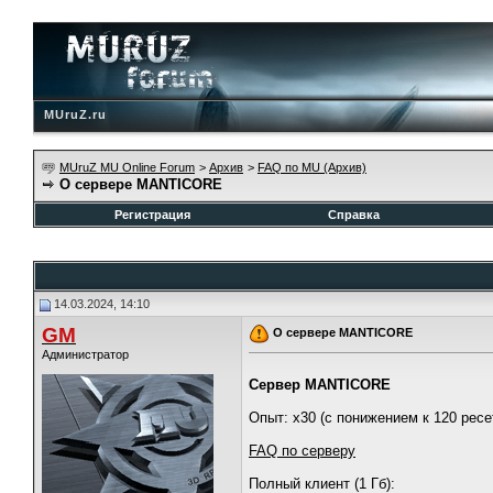
MUruZ.ru
MUruZ MU Online Forum
>
Архив
>
FAQ по MU (Архив)
О сервере MANTICORE
Регистрация
Справка
14.03.2024, 14:10
GM
О сервере MANTICORE
Администратор
Сервер MANTICORE
Опыт: х30 (с понижением к 120 ресе
FAQ по серверу
Полный клиент (1 Гб):