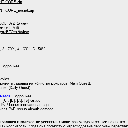
ANTICORE.zip
ANTICORE_nosnd.zip
...DObF37ZT2/view
ки (709 Мб):
...ygzBFOm-9/view
 3 - 70%, 4 - 60%, 5 - 50%.
й
Подробнее
evias.
олнять задания на убийство монстров (Main Quest).
ие (Daily Quest).
метов:
Подробнее
[C], [B], [A], [S] Grade.
PvP bonus increase damage.
меет PvP bonus absorb damage.
 баланса в количестве убиваемых монстров между игроками на спотах.
 выносливость. Когда она полностью израсходована персонаж перестаё