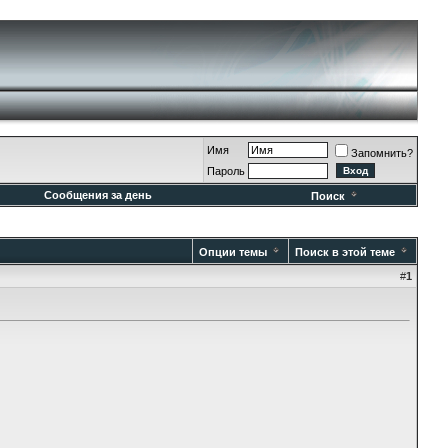
Имя
Запомнить?
Пароль
Сообщения за день
Поиск
Опции темы
Поиск в этой теме
#
1