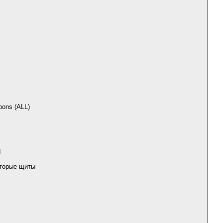
pons (ALL)
d
которые щиты