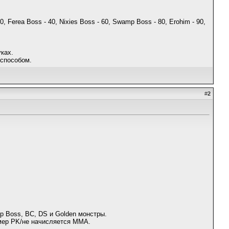
 Ferea Boss - 40, Nixies Boss - 60, Swamp Boss - 80, Erohim - 90,
ках.
 способом.
#
2
mp Boss, BC, DS и Golden монстры.
ймер PK/не начисляется MMA.