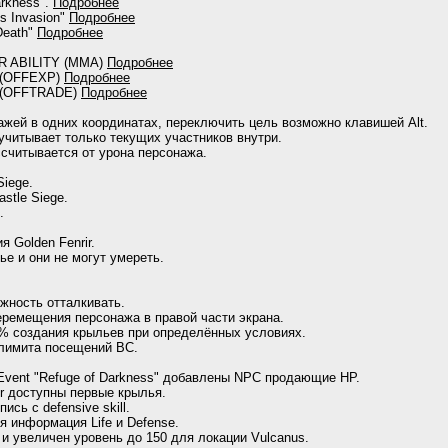
arkness".
Подробнее
s Invasion"
Подробнее
Death"
Подробнее
R ABILITY (MMA)
Подробнее
и (OFFEXP)
Подробнее
ли (OFFTRADE)
Подробнее
жей в одних координатах, переключить цель возможно клавишей Alt.
учитывает только текущих участников внутри.
считывается от урона персонажа.
Siege.
stle Siege.
.
 Golden Fenrir.
ье и они не могут умереть.
жность отталкивать.
еремещения персонажа в правой части экрана.
% создания крыльев при определённых условиях.
лимита посещений BC.
и Event "Refuge of Darkness" добавлены NPC продающие HP.
cer доступны первые крылья.
ись с defensive skill.
я информация Life и Defense.
и увеличен уровень до 150 для локации Vulcanus.