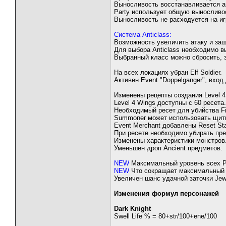
Выносливость восстанавливается ав
Party использует общую выносливо
Выносливость не расходуется на иг
Система Anticlass:
Возможность увеличить атаку и защ
Для выбора Anticlass необходимо вы
Выбранный класс можно сбросить, з
На всех локациях убран Elf Soldier.
Активен Event "Doppelganger", вход
Изменены рецепты создания Level 4 
Level 4 Wings доступны с 60 ресета.
Необходимый ресет для убийства Fir
Summoner может использовать щиты
Event Merchant добавлены Reset Stat
При ресете необходимо убирать пред
Изменены характеристики монстров
Уменьшен дроп Ancient предметов.
NEW
Максимальный уровень всех Po
NEW
Что сокращает максимальный э
Увеличен шанс удачной заточки Jew
Изменения формул персонажей
Dark Knight
Swell Life % = 80+str/100+ene/100