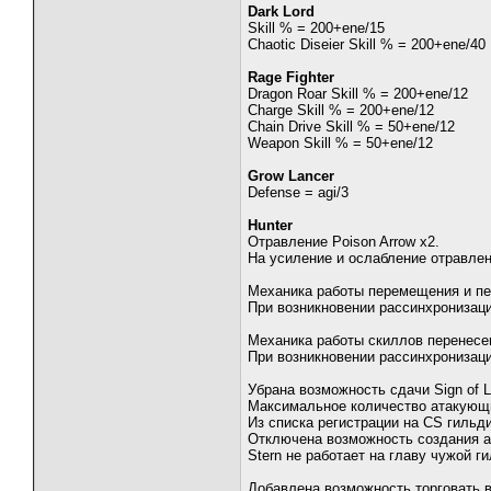
Dark Lord
Skill % = 200+ene/15
Chaotic Diseier Skill % = 200+ene/40
Rage Fighter
Dragon Roar Skill % = 200+ene/12
Charge Skill % = 200+ene/12
Chain Drive Skill % = 50+ene/12
Weapon Skill % = 50+ene/12
Grow Lancer
Defense = agi/3
Hunter
Отравление Poison Arrow x2.
На усиление и ослабление отравлени
Механика работы перемещения и пе
При возникновении рассинхронизац
Механика работы скиллов перенесен
При возникновении рассинхронизаци
Убрана возможность сдачи Sign of L
Максимальное количество атакующи
Из списка регистрации на CS гильди
Отключена возможность создания а
Stern не работает на главу чужой г
Добавлена возможность торговать в 