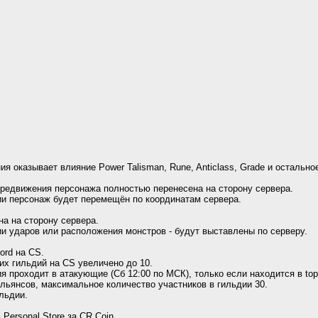
я оказывает влияние Power Talisman, Rune, Anticlass, Grade и остально
редвижения персонажа полностью перенесена на сторону сервера.
ии персонаж будет перемещён по координатам сервера.
а на сторону сервера.
и ударов или расположения монстров - будут выставлены по серверу.
ord на CS.
х гильдий на CS увеличено до 10.
я проходит в атакующие (Сб 12:00 по МСК), только если находится в top
льянсов, максимальное количество участников в гильдии 30.
ильдии.
Personal Store за CR Coin.