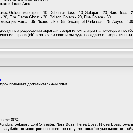
ько в Trade Area.
х Golden монстров - 10, Debenter Boss - 10, Selupan - 20, Nars Boss - 20,
 - 20, Fire Flame Ghost - 30, Poison Golem - 20, Fire Golem - 60
кацию Ferea - 35, Nixies Lake - 55, Swamp of Darkness - 75, Abyss - 100
оступных разрешений экрана и создания окна игры на некоторых ноутбу
ешение экрана (alt) в mu.exe и окно игры будет создано альтернативным
а:
игрок получает дополнительный опыт.
рвере 80%.
dun, Selupan, Lord Silvester, Nars Boss, Ferea Boss, Nixies Boss, Swa
е за убийство монстров персонаж не получает опыт/не уменьшается та