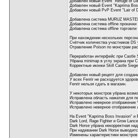
Добавлен новый Event "Refuge of D
Добавлен новый Event "Kaprima Bos
Добавлен новый PvP Event "Lair of 
Добавлена система MURUZ MASTE
Добавлена система offline прокачк
Добавлена система offline торгов
При нахождении нескольких персона
Счётчик количества участников DS 
Отравление Poison по монстрам рас
Переработан интерфейс при Castle 
Убрана minimap в углу экрана при Ca
Корректные иконки Skill Castle Siege
Добавлен новый рецепт для создания
У всех Fenrir не расходуется здоров
Fenrir нельзя сдать в магазин.
У некоторых монстров убрана возмо
Исправлена область нажатия для п
Исправлено неверное отображение 
Исправлено неверное отображение 
На Event "Kaprima Boss Invasion" 
Dark Lord, Rage Fighter и Grow Lan
Dark Horse убрана некорректная надп
При надевании Dark Horse выводитс
Изменены характеристики монстров 