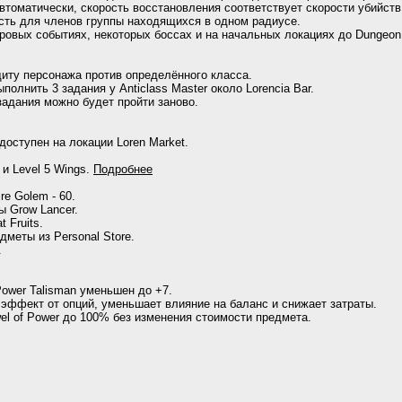
томатически, скорость восстановления соответствует скорости убийств
сть для членов группы находящихся в одном радиусе.
ровых событиях, некоторых боссах и на начальных локациях до Dungeon
иту персонажа против определённого класса.
полнить 3 задания у Anticlass Master около Lorencia Bar.
адания можно будет пройти заново.
 доступен на локации Loren Market.
и Level 5 Wings.
Подробнее
e Golem - 60.
 Grow Lancer.
 Fruits.
меты из Personal Store.
.
wer Talisman уменьшен до +7.
ффект от опций, уменьшает влияние на баланс и снижает затраты.
el of Power до 100% без изменения стоимости предмета.