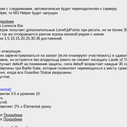
лем с соединением, автоматически будет переподключён к серверу.
per, то MU Helper будет запущен.
дробнее
 Lorencia Bar.
грок получает дополнительные LevelUpPoints при ресете, но не более 3
так же отображается рангом игрока иконкой рядом с ником.
 1,5,10,15,20,25,30,36 достижений.
и атакующих.
о зарегистрироваться на захват (если планируют участвовать) и сдават
амок, он останется без владельца (никто не сможет посещать Lands of Tri
чает debuff на понижение защиты, сила debuff возрастает каждые 30 с
авлены три Battle Gate, которые позволяют перемещаться к месту сраж
но, когда все Guardian Statue разрушены.
углов.
ental):
ангом 3-5 и уровнем 10.
ть.
roll.
бавляет 2% к Elemental урону.
er
Подробнее
er
Подробнее