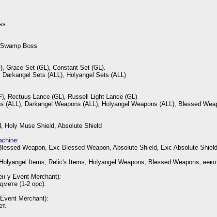
ss
, Swamp Boss
F), Grace Set (GL), Constant Set (GL).
, Darkangel Sets (ALL), Holyangel Sets (ALL)
), Rectuus Lance (GL), Russell Light Lance (GL)
 (ALL), Darkangel Weapons (ALL), Holyangel Weapons (ALL), Blessed Wea
d, Holy Muse Shield, Absolute Shield
chine:
 Blessed Weapon, Exc Blessed Weapon, Absolute Shield, Exc Absolute Shiel
Holyangel Items, Relic's Items, Holyangel Weapons, Blessed Weapons, не
ен у Event Merchant):
мете (1-2 opc).
Event Merchant):
ет.