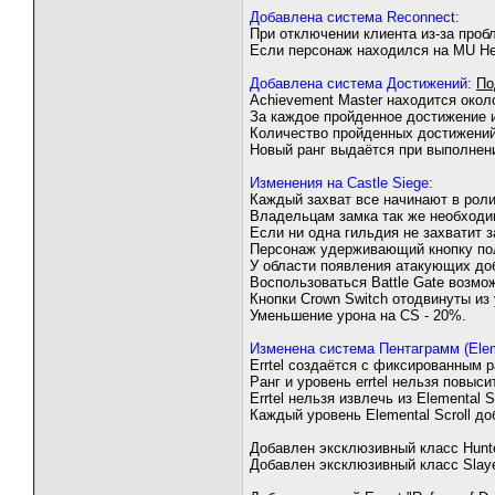
Добавлена система Reconnect:
При отключении клиента из-за проб
Если персонаж находился на MU Hel
Добавлена система Достижений:
По
Achievement Master находится около
За каждое пройденное достижение и
Количество пройденных достижений 
Новый ранг выдаётся при выполнении
Изменения на Castle Siege:
Каждый захват все начинают в рол
Владельцам замка так же необходим
Если ни одна гильдия не захватит з
Персонаж удерживающий кнопку полу
У области появления атакующих доб
Воспользоваться Battle Gate возмож
Кнопки Crown Switch отодвинуты из 
Уменьшение урона на CS - 20%.
Изменена система Пентаграмм (Elem
Errtel создаётся с фиксированным р
Ранг и уровень errtel нельзя повыси
Errtel нельзя извлечь из Elemental Sc
Каждый уровень Elemental Scroll до
Добавлен эксклюзивный класс Hunt
Добавлен эксклюзивный класс Slay