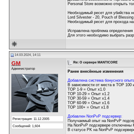
Personal Store возможно открыть тол
Необходимый ресет для убийства новы
Lord Silvester - 20, Pouch of Blessing
Необходимый ресет для прохода на ло
Исправлена проблема определения д
Для этого необходимо выбрать разр
14.03.2024, 14:11
GM
Re: О сервере MANTICORE
Администратор
Ранее внесённые изменения
Добавлена система бонусного опыт
В зависимости от места в TOP 100 
TOP 1-9 = Опыт x1.0
TOP 10-29 = Опыт x1.2
TOP 30-59 = Опыт x1.4
TOP 60-99 = Опыт x1.6
TOP 100+ = Опыт x1.8
Добавлен NonPvP подсервер:
Регистрация: 11.12.2005
Получаемый опыт на NonPvP подсе
На NonPvP подсервере отключены Kun
Сообщений: 1,604
В статусе PK на NonPvP подсервер