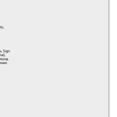
0%.
ь Sign.
al).
екунд.
ения.