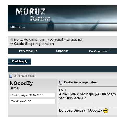
MUruZ.ru
MUruZ MU Online Forum
>
Основной
>
Lorencia Bar
Castle Siege registration
Регистрация
Справка
Сообщество
08.04.2026, 08:52
NOoodZy
Castle Siege registration
Newbie
ГМ !
А как быть с регистрацией на осаду
Регистрация: 31.07.2016
этой проблемы ?
Сообщений: 35
__________________
_______________________________
Во Всем Виноват NOoodZy