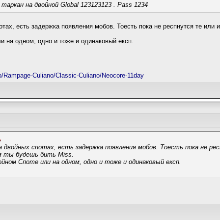
таркан на двойной Global 123123123 . Pass 1234
отах, есть задержка появления мобов. Тоесть пока не респнутся те или 
и на одном, одно и тоже и одинаковый експ.
no/Rampage-Culiano/Classic-Culiano/Neocore-11day
а двойных спотах, есть задержка появления мобов. Тоесть пока не ре
м ты будешь бить Miss.
йном Споте или на одном, одно и тоже и одинаковый експ.