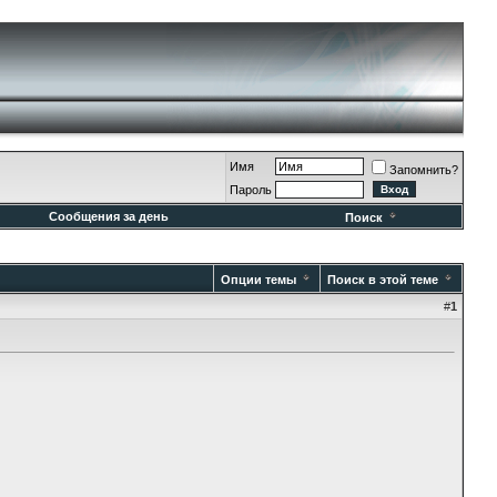
Имя
Запомнить?
Пароль
Сообщения за день
Поиск
Опции темы
Поиск в этой теме
#
1