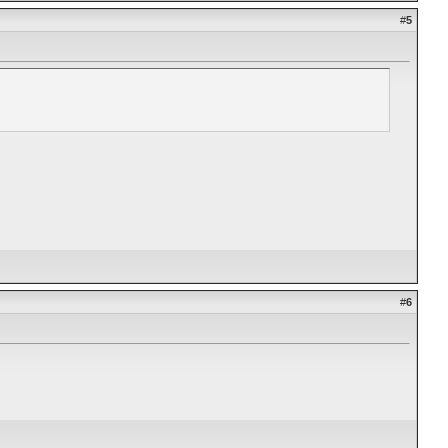
#
5
#
6