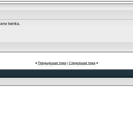
или twinka.
«
Предыдущая тема
|
Следующая тема
»