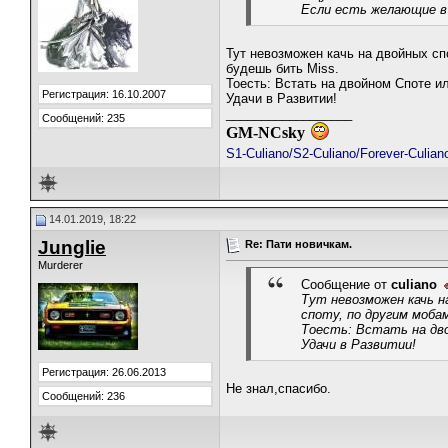
Если есть желающие в 
Тут невозможен качь на двойных сп
будешь бить Miss.
Тоесть: Встать на двойном Споте ил
Регистрация: 16.10.2007
Удачи в Развитии!
__________________
Сообщений: 235
GM-NCsky
S1-Culiano/S2-Culiano/Forever-Culia
14.01.2019, 18:22
Junglie
Re: Пати новичкам.
Murderer
Сообщение от
culiano
Тут невозможен качь н
споту, по другим моба
Тоесть: Встать на дво
Удачи в Развитии!
Регистрация: 26.06.2013
Не знал,спасибо.
Сообщений: 236