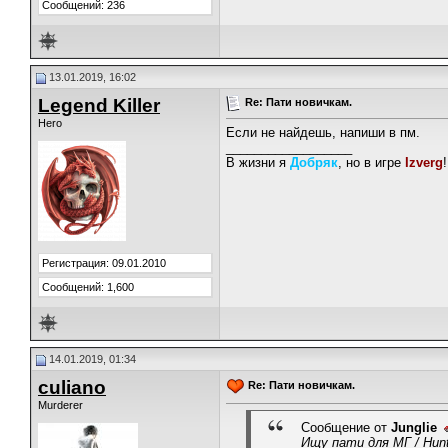
Сообщений: 236
13.01.2019, 16:02
Legend Killer
Re: Пати новичкам.
Hero
Если не найдешь, напиши в пм.
__________________
В жизни я
Добряк
, но в игре
Izverg
!
Регистрация: 09.01.2010
Сообщений: 1,600
14.01.2019, 01:34
culiano
Re: Пати новичкам.
Murderer
Сообщение от
Junglie
Ищу пати для МГ / Hunt