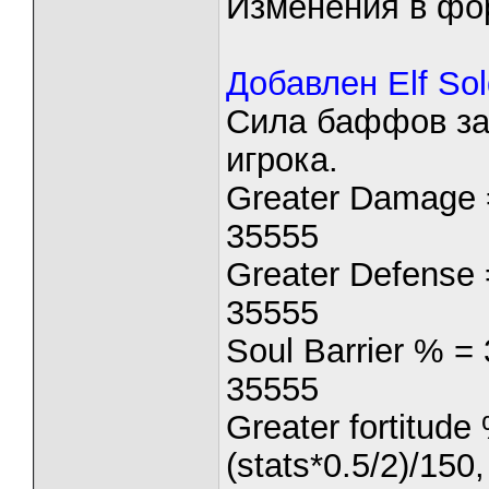
Изменения в фо
Добавлен Elf So
Сила баффов зав
игрока.
Greater Damage =
35555
Greater Defense 
35555
Soul Barrier % =
35555
Greater fortitude
(stats*0.5/2)/15