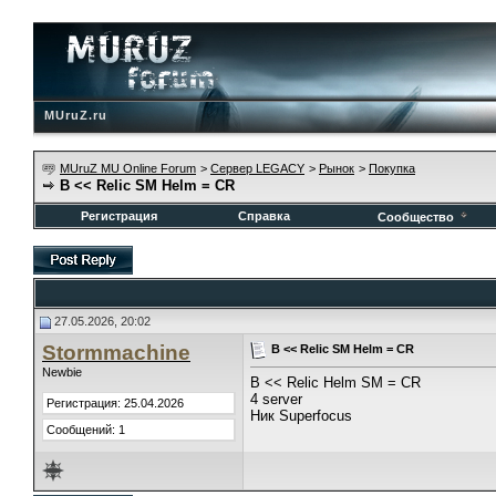
MUruZ.ru
MUruZ MU Online Forum
>
Сервер LEGACY
>
Рынок
>
Покупка
B << Relic SM Helm = CR
Регистрация
Справка
Сообщество
27.05.2026, 20:02
Stormmachine
B << Relic SM Helm = CR
Newbie
B << Relic Helm SM = CR
4 server
Регистрация: 25.04.2026
Ник Superfocus
Сообщений: 1