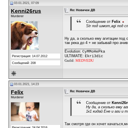
03.01.2021, 07:09
Kenni26rus
Re: Новичок ДВ
Murderer
Сообщение от
Felix
Str под шмот,agi под с
Ну да, а сколько ему агитации под 
так река до 4 + не забывай про ачи
__________________
Evolution:
CyMMoHePka
ULTIMATE:
Ekri3dic
Регистрация: 14.07.2012
Guild:
MEDVEDU
Сообщений: 208
03.01.2021, 14:23
Felix
Re: Новичок ДВ
Murderer
Сообщение от
Kenni26r
Ну да, а сколько ему а
1к1 кидай Ене и аги и 
Так смотря где он хочет качаться,м
Регистрация: 24.04.2016