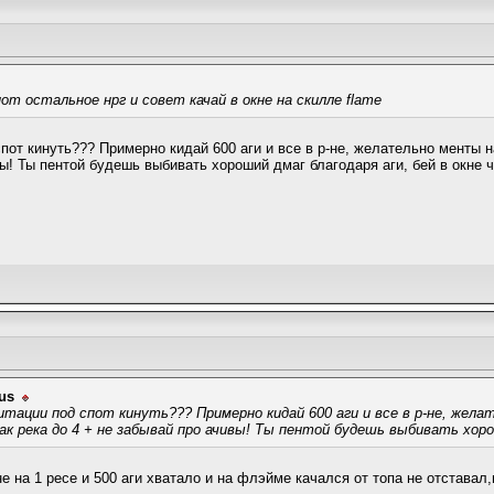
пот остальное нрг и совет качай в окне на скилле flame
спот кинуть??? Примерно кидай 600 аги и все в р-не, желательно менты н
вы! Ты пентой будешь выбивать хороший дмаг благодаря аги, бей в окне
us
гитации под спот кинуть??? Примерно кидай 600 аги и все в р-не, жел
так река до 4 + не забывай про ачивы! Ты пентой будешь выбивать хоро
не на 1 ресе и 500 аги хватало и на флэйме качался от топа не отставал,