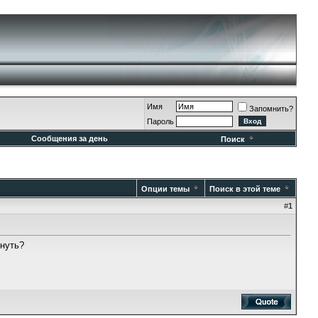
Имя
Запомнить?
Пароль
Сообщения за день
Поиск
Опции темы
Поиск в этой теме
#
1
инуть?