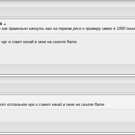
4
 как правельно качнуть ево на первом ресе к примеру имею я 1000 пои
 нрг и совет качай в окне на скилле flame
пот остальное нрг и совет качай в окне на скилле flame