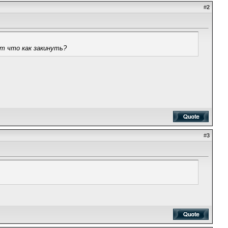
#
2
нт что как закинуть?
#
3