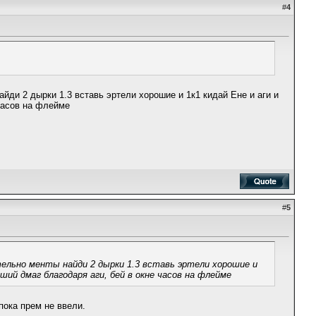
#
4
айди 2 дырки 1.3 вставь эртели хорошие и 1к1 кидай Ене и аги и
 часов на флейме
#
5
ательно менты найди 2 дырки 1.3 вставь эртели хорошие и
ший дмаг благодаря аги, бей в окне часов на флейме
пока прем не ввели.