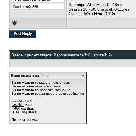
__________________
Rampage:WhiteHeart-0-218res
Сообщений: 368
Season 10 x50: chelovek-0-115res
Classic :WhiteHeart-0-118res
Здесь присутствуют: 2
(пользователей: 0 , гостей: 2)
Ваши права в разделе
Вы
не можете
создавать новые темы
Вы
не можете
отвечать в темах
Вы
не можете
прикреплять вложения
Вы
не можете
редактировать свои сообщения
BB коды
Вкл.
Смайлы
Вкл.
[IMG]
код
Вкл.
HTML код
Выкл.
Правила форума