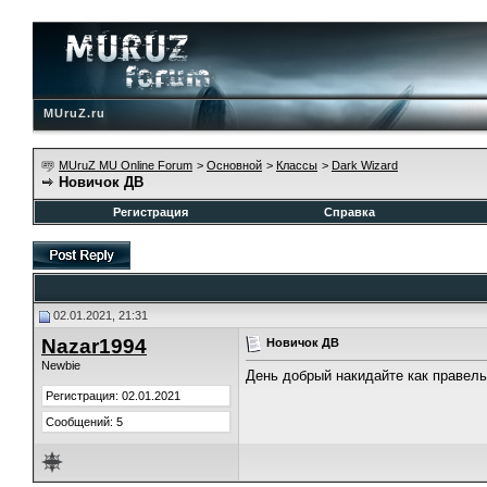
MUruZ.ru
MUruZ MU Online Forum
>
Основной
>
Классы
>
Dark Wizard
Новичок ДВ
Регистрация
Справка
02.01.2021, 21:31
Nazar1994
Новичок ДВ
Newbie
День добрый накидайте как правельн
Регистрация: 02.01.2021
Сообщений: 5