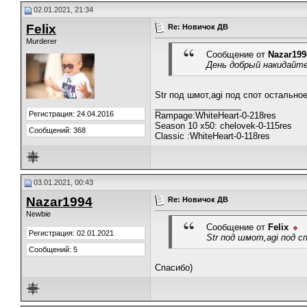
02.01.2021, 21:34
Felix
Re: Новичок ДВ
Murderer
Сообщение от
Nazar199
День добрый накидайте
Str под шмот,agi под спот остальное
__________________
Регистрация: 24.04.2016
Rampage:WhiteHeart-0-218res
Season 10 x50: chelovek-0-115res
Сообщений: 368
Classic :WhiteHeart-0-118res
03.01.2021, 00:43
Nazar1994
Re: Новичок ДВ
Newbie
Сообщение от
Felix
Регистрация: 02.01.2021
Str под шмот,agi под с
Сообщений: 5
Спасибо)