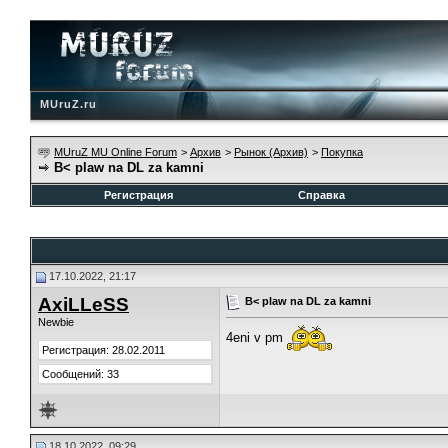
MUruZ.ru
MUruZ MU Online Forum
>
Архив
>
Рынок (Архив)
>
Покупка
B< plaw na DL za kamni
Регистрация
Справка
17.10.2022, 21:17
AxiLLeSS
B< plaw na DL za kamni
Newbie
4eni v pm
Регистрация: 28.02.2011
Сообщений: 33
18.10.2022, 09:29