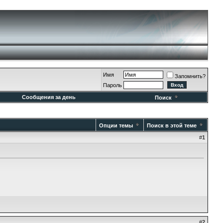
Имя
Запомнить?
Пароль
Сообщения за день
Поиск
Опции темы
Поиск в этой теме
#
1
#
2