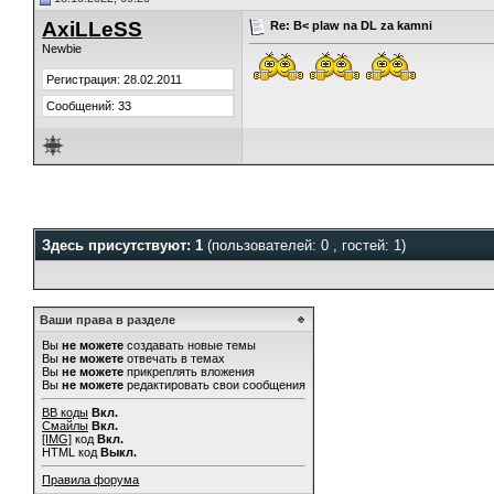
AxiLLeSS
Re: B< plaw na DL za kamni
Newbie
Регистрация: 28.02.2011
Сообщений: 33
Здесь присутствуют: 1
(пользователей: 0 , гостей: 1)
Ваши права в разделе
Вы
не можете
создавать новые темы
Вы
не можете
отвечать в темах
Вы
не можете
прикреплять вложения
Вы
не можете
редактировать свои сообщения
BB коды
Вкл.
Смайлы
Вкл.
[IMG]
код
Вкл.
HTML код
Выкл.
Правила форума