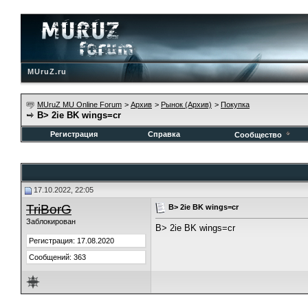
MUruZ.ru
MUruZ MU Online Forum
>
Архив
>
Рынок (Архив)
>
Покупка
B> 2ie BK wings=cr
Регистрация
Справка
Сообщество
17.10.2022, 22:05
TriBorG
B> 2ie BK wings=cr
Заблокирован
B> 2ie BK wings=cr
Регистрация: 17.08.2020
Сообщений: 363