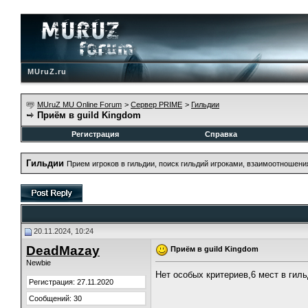
MUruZ.ru
MUruZ MU Online Forum
>
Сервер PRIME
>
Гильдии
Приём в guild Kingdom
Регистрация
Справка
Гильдии
Прием игроков в гильдии, поиск гильдий игроками, взаимоотношени
20.11.2024, 10:24
DeadMazay
Приём в guild Kingdom
Newbie
Нет особых критериев,6 мест в гил
Регистрация: 27.11.2020
Сообщений: 30