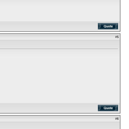
#
5
#
6