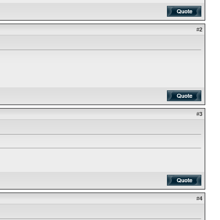
#
2
#
3
#
4