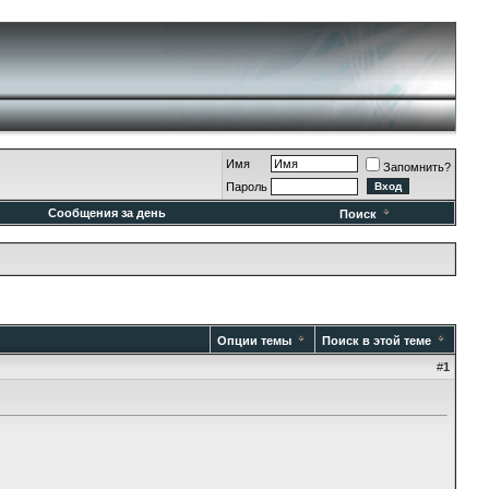
Имя
Запомнить?
Пароль
Сообщения за день
Поиск
Опции темы
Поиск в этой теме
#
1