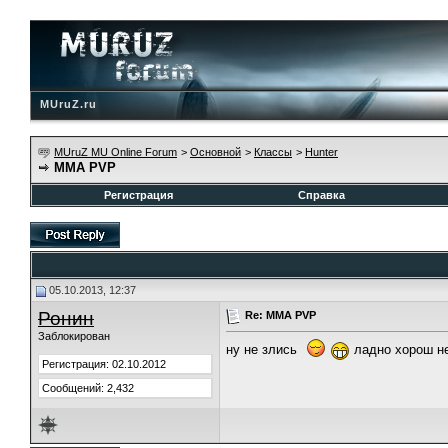
MUruZ.ru
MUruZ MU Online Forum
>
Основной
>
Классы
>
Hunter
ММА PVP
Регистрация
Справка
05.10.2013, 12:37
Ронин
Re: ММА PVP
Заблокирован
ну не злись
ладно хорош не
Регистрация: 02.10.2012
Сообщений: 2,432