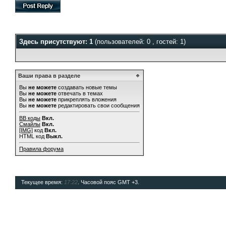
Здесь присутствуют: 1
(пользователей: 0 , гостей: 1)
Ваши права в разделе
Вы
не можете
создавать новые темы
Вы
не можете
отвечать в темах
Вы
не можете
прикреплять вложения
Вы
не можете
редактировать свои сообщения
BB коды
Вкл.
Смайлы
Вкл.
[IMG]
код
Вкл.
HTML код
Выкл.
Правила форума
Текущее время:
17:22
. Часовой пояс GMT +3.