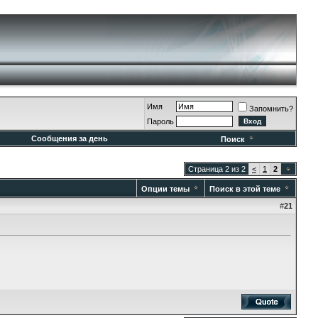
Имя
Запомнить?
Пароль
Сообщения за день
Поиск
Страница 2 из 2
<
1
2
Опции темы
Поиск в этой теме
#
21