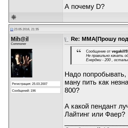
А почему D?
23.05.2016, 21:35
Mih@il
Re: ММА(Прошу под
Commoner
Сообщение от
vegakill9
Не правильно качать о
Енерджи - 200 , остал
Надо попробывать, 
ману пить как незн
Регистрация: 25.03.2007
800?
Сообщений: 196
А какой пендант лу
Лайтинг или Фаер?
_________________