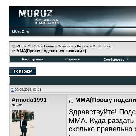
MUruZ.ru
MUruZ MU Online Forum
>
Основной
>
Классы
>
Grow Lancer
ММА(Прошу поделиться знаниями)
Регистрация
Справка
Сообщество
02.05.2016, 03:03
Armada1991
ММА(Прошу подели
Newbie
Здравствуйте! Под
ММА. Куда раздать 
сколько правельно о