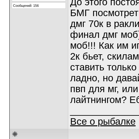
До этого посто
Сообщений: 156
БМГ посмотреть
дмг 70к в ракл
финал дмг моб)
моб!!! Как им 
2к бьет, скила
ставить только
ладно, но дава
пвп для мг, ил
лайтнингом? Еб
_____________
Все о рыбалке