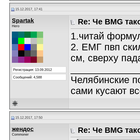
15.12.2017, 17:41
Spartak
Re: Че BMG так
Hero
1.читай форму
2. ЕМГ пвп ски
см, сверху пад
_____________
Регистрация: 13.09.2012
Челябинские п
Сообщений: 4,588
сами кусают вс
15.12.2017, 17:50
жендос
Re: Че BMG так
Commoner