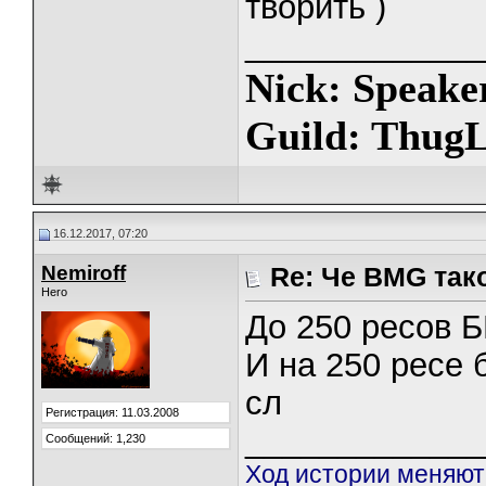
творить )
_____________
Nick: Speake
Guild: ThugL
16.12.2017, 07:20
Nemiroff
Re: Че BMG так
Hero
До 250 ресов Б
И на 250 ресе 
сл
Регистрация: 11.03.2008
_____________
Сообщений: 1,230
Ход истории меняют