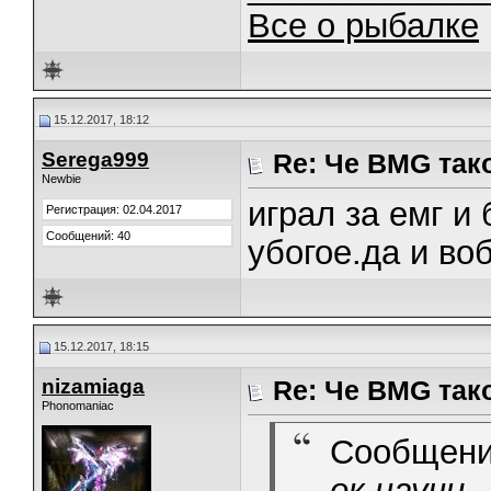
Все о рыбалке
15.12.2017, 18:12
Serega999
Re: Че BMG так
Newbie
играл за емг и 
Регистрация: 02.04.2017
Сообщений: 40
убогое.да и во
15.12.2017, 18:15
nizamiaga
Re: Че BMG так
Phonomaniac
Сообщени
ок научи