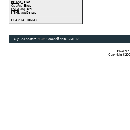
BB коды
Вкл.
Смайлы
Вкл.
[IMG]
код
Вкл.
HTML код
Выкл.
Правила форума
Текущее время:
21:39
. Часовой пояс GMT +3.
Powered b
Copyright ©2000