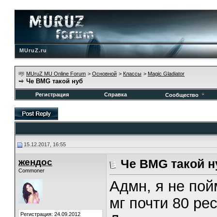
MUruZ.ru
MUruZ MU Online Forum
>
Основной
>
Классы
>
Magic Gladiator
Че BMG такой нуб
Регистрация
Справка
Сообщество
15.12.2017, 16:55
жендос
Че BMG такой н
Commoner
Адмн, я не пой
мг почти 80 ре
Регистрация: 24.09.2012