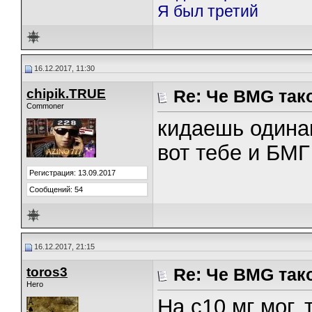
Я был третий
16.12.2017, 11:30
chipik.TRUE
Re: Че BMG так
Commoner
кидаешь одинак
вот тебе и БМГ
Регистрация: 13.09.2017
Сообщений: 54
16.12.2017, 21:15
toros3
Re: Че BMG так
Hero
На с10 мг мог, 