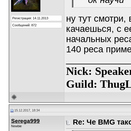
ну тут смотри, 
Регистрация: 14.11.2013
Сообщений: 872
качаешься, с е
начальных реса
140 реса прим
_____________
Nick: Speake
Guild: ThugL
15.12.2017, 18:34
Serega999
Re: Че BMG так
Newbie