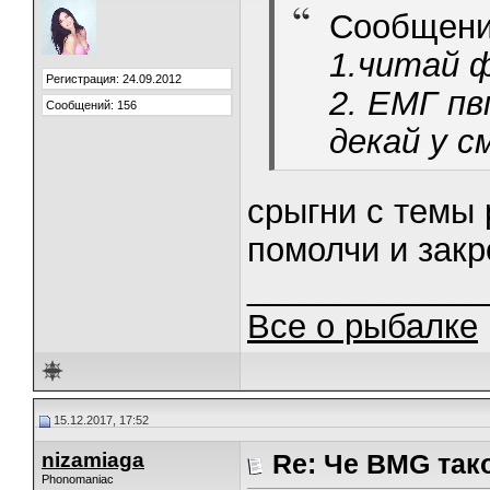
Сообщени
1.читай 
Регистрация: 24.09.2012
2. ЕМГ пв
Сообщений: 156
декай у с
срыгни с темы 
помолчи и закр
_____________
Все о рыбалке
15.12.2017, 17:52
nizamiaga
Re: Че BMG так
Phonomaniac