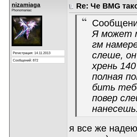
nizamiaga
Re: Че BMG так
Phonomaniac
Сообщени
Я может т
гм намере
слеше, он
Регистрация: 14.11.2013
Сообщений: 872
хрень 140
полная по
бить тебе
повер сле
нанесешь
я все же надею