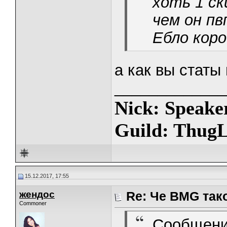
хоть 1 ск
чем он п
Ебло коро
а как вы статы
_____________
Nick: Speake
Guild: ThugL
15.12.2017, 17:55
жендос
Re: Че BMG так
Commoner
Сообщени