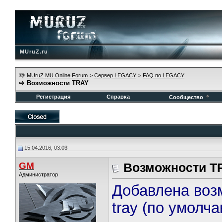
MUruZ.ru
MUruZ MU Online Forum
>
Сервер LEGACY
>
FAQ по LEGACY
Возможности TRAY
Регистрация
Справка
Сообщество
15.04.2016, 03:03
GM
Возможности T
Администратор
Добавлена возм
tray (по умолча