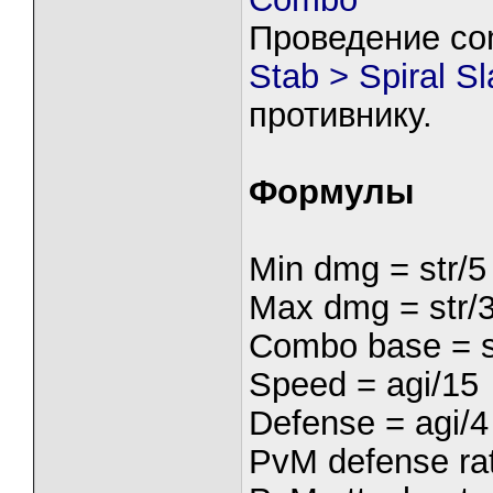
Проведение co
Stab > Spiral S
противнику.
Формулы
Min dmg = str/5
Max dmg = str/
Combo base = s
Speed = agi/15
Defense = agi/4
PvM defense rat