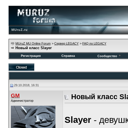
MUruZ.ru
MUruZ MU Online Forum
>
Сервер LEGACY
>
FAQ по LEGACY
Новый класс Slayer
Регистрация
Справка
Сообщество
29.10.2018, 16:31
GM
Новый класс Sl
Администратор
Slayer
- девушк