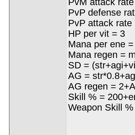
PvM attack rate 
PvP defense rat
PvP attack rate 
HP per vit = 3
Mana per ene =
Mana regen = m
SD = (str+agi+vi
AG = str*0.8+ag
AG regen = 2+
Skill % = 200+e
Weapon Skill %