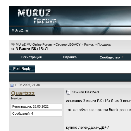
MUruZ.ru
MUruZ MU Online Forum
>
Сервер LEGACY
>
Рынок
>
Продажа
3 Винги БК+15+Л
Регистрация
Справка
Сообщество
11.05.2026, 21:38
Quartzzz
3 Винги БК+15+Л
Newbie
обменяю 3 винги БК+15+Л на 3 винг
Регистрация: 28.03.2022
так же обменяю эртели 5rank разны
Сообщений: 4
куплю легендари+ДД+?