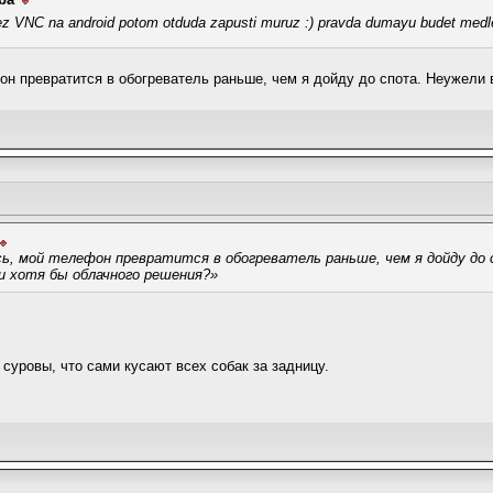
ez VNC na android potom otduda zapusti muruz :) pravda dumayu budet medle
он превратится в обогреватель раньше, чем я дойду до спота. Неужели 
ь, мой телефон превратится в обогреватель раньше, чем я дойду до с
и хотя бы облачного решения?»
суровы, что сами кусают всех собак за задницу.