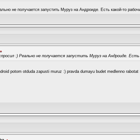
еально не получается запустить Муруз на Андроиде. Есть какой-то рабоч
 спросил :) Реально не получается запустить Муруз на Андроиде. Есть
droid potom otduda zapusti muruz :) pravda dumayu budet medlenno rabotat 
ba