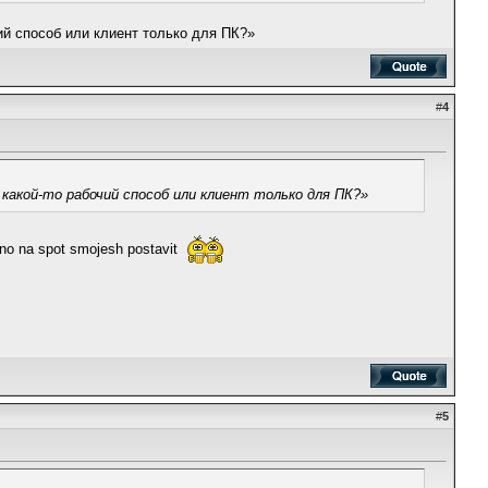
ий способ или клиент только для ПК?»
#
4
 какой-то рабочий способ или клиент только для ПК?»
no na spot smojesh postavit
#
5