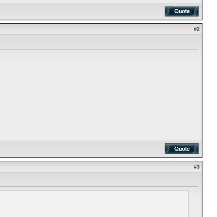
#
2
#
3