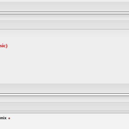
sic)
enix