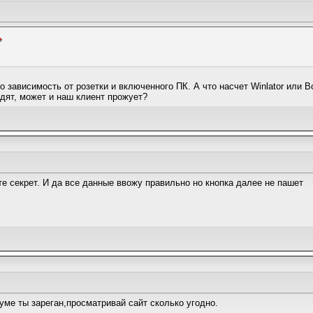
то зависимость от розетки и включенного ПК. А что насчет Winlator или
дят, может и наш клиент прожует?
йте секрет. И да все данные ввожу правильно но кнопка далее не пашет
уме ты зареган,просматривай сайт сколько угодно.