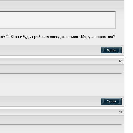
 Box64? Кто-нибудь пробовал заводить клиент Муруза через них?
#
8
#
9