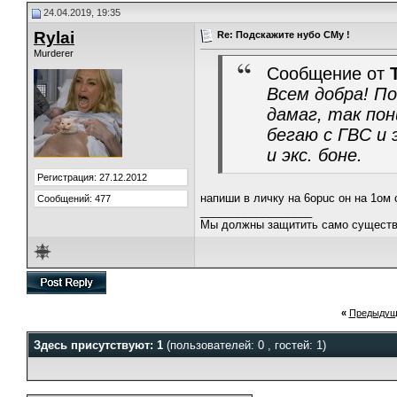
24.04.2019, 19:35
Rylai
Re: Подскажите нубо СМу !
Murderer
Сообщение от
Всем добра! П
дамаг, так пон
бегаю с ГВС и 
и экс. боне.
Регистрация: 27.12.2012
напиши в личку на 6opuc он на 1ом
Сообщений: 477
__________________
Мы должны защитить само существ
«
Предыдущ
Здесь присутствуют: 1
(пользователей: 0 , гостей: 1)