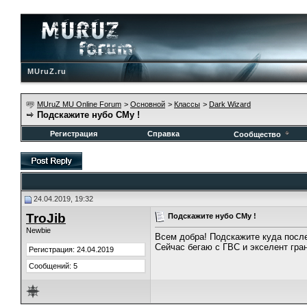
MUruZ.ru
MUruZ MU Online Forum
>
Основной
>
Классы
>
Dark Wizard
Подскажите нубо СМу !
Регистрация
Справка
Сообщество
24.04.2019, 19:32
TroJib
Подскажите нубо СМу !
Newbie
Всем добра! Подскажите куда после
Сейчас бегаю с ГВС и экселент гран
Регистрация: 24.04.2019
Сообщений: 5