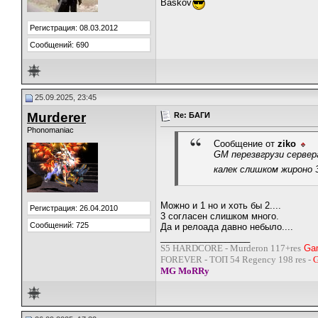
Baskov
Регистрация: 08.03.2012
Сообщений: 690
25.09.2025, 23:45
Murderer
Re: БАГИ
Phonomaniac
Сообщение от
ziko
GM перезвгрузи сервера
калек слишком жироно 
Можно и 1 но и хоть бы 2....
Регистрация: 26.04.2010
3 согласен слишком много.
Сообщений: 725
Да и релоада давно небыло....
__________________
S5 HARDCORE - Murderon 117+res
Ga
FOREVER - ТОП 54 Regency 198 res -
G
MG MoRRy