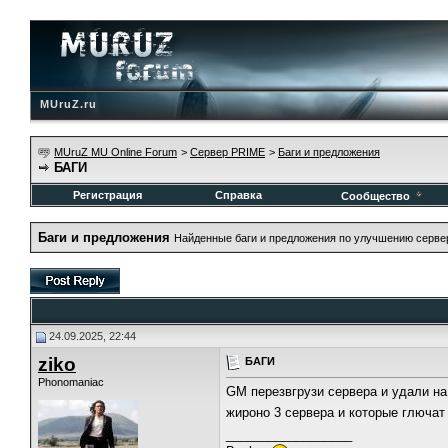
MUruZ.ru
MUruZ MU Online Forum
>
Сервер PRIME
>
Баги и предложения
БАГИ
Регистрация
Справка
Сообщество
Баги и предложения
Найденные баги и предложения по улучшению серве
24.09.2025, 22:44
ziko
БАГИ
Phonomaniac
GM перезвгрузи сервера и удали на
жироно 3 сервера и которые глючат
__________________