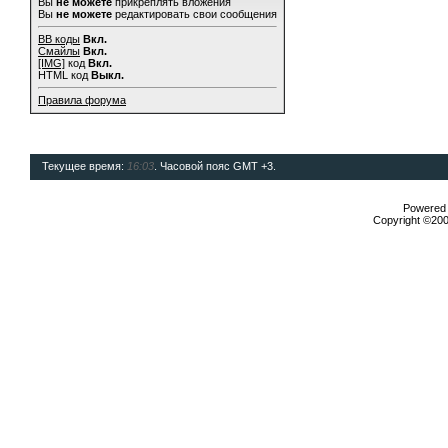
Вы
не можете
прикреплять вложения
Вы
не можете
редактировать свои сообщения
BB коды
Вкл.
Смайлы
Вкл.
[IMG]
код
Вкл.
HTML код
Выкл.
Правила форума
Текущее время:
16:03
. Часовой пояс GMT +3.
Powered b
Copyright ©2000