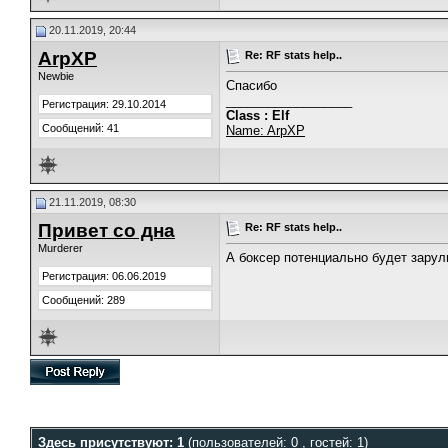
20.11.2019, 20:44
ArpXP
Re: RF stats help..
Newbie
Спасибо
__________________
Регистрация: 29.10.2014
Class : Elf
Сообщений: 41
Name: ArpXP
21.11.2019, 08:30
Привет со дна
Re: RF stats help..
Murderer
А боксер потенциально будет зарули
Регистрация: 06.06.2019
Сообщений: 289
Здесь присутствуют: 1
(пользователей: 0 , гостей: 1)