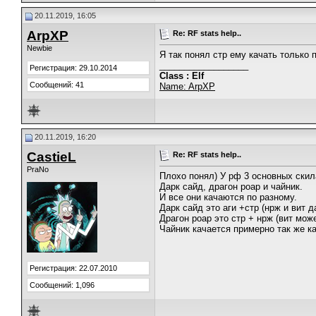
20.11.2019, 16:05
ArpXP
Re: RF stats help..
Newbie
Я так понял стр ему качать только 
__________________
Регистрация: 29.10.2014
Class : Elf
Сообщений: 41
Name: ArpXP
20.11.2019, 16:20
CastieL
Re: RF stats help..
PraNo
Плохо понял) У рф 3 основных скил
Дарк сайд, драгон роар и чайник.
И все они качаются по разному.
Дарк сайд это аги +стр (нрж и вит 
Драгон роар это стр + нрж (вит мож
Чайник качается примерно так же к
Регистрация: 22.07.2010
Сообщений: 1,096