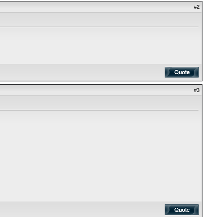
#
2
#
3