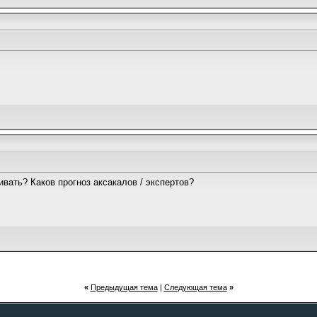
вать? Каков прогноз аксакалов / экспертов?
«
Предыдущая тема
|
Следующая тема
»