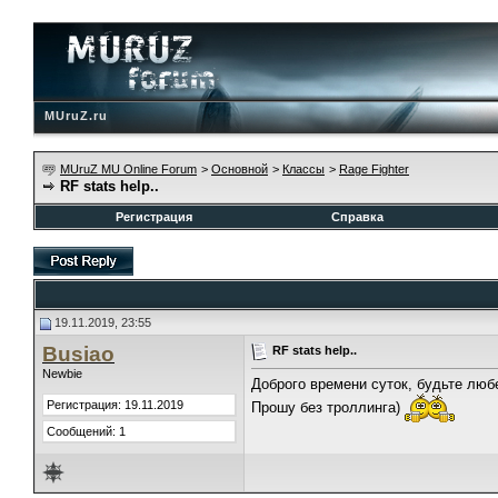
MUruZ.ru
MUruZ MU Online Forum
>
Основной
>
Классы
>
Rage Fighter
RF stats help..
Регистрация
Справка
19.11.2019, 23:55
Busiao
RF stats help..
Newbie
Доброго времени суток, будьте люб
Регистрация: 19.11.2019
Прошу без троллинга)
Сообщений: 1