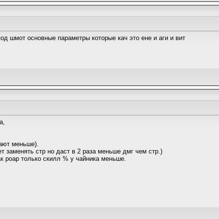
под шмот основные параметры которые кач это ене и аги и вит
а,
дают меньше).
ет заменять стр но даст в 2 раза меньше дмг чем стр.)
ак роар только скилл % у чайника меньше.