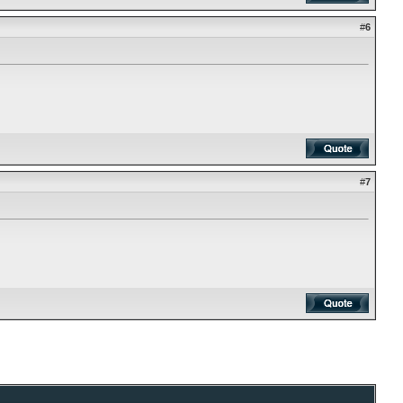
#
6
#
7