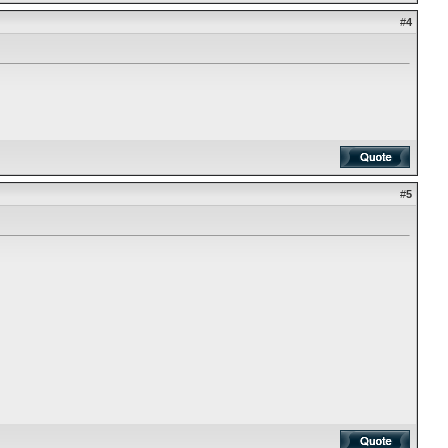
#
4
#
5