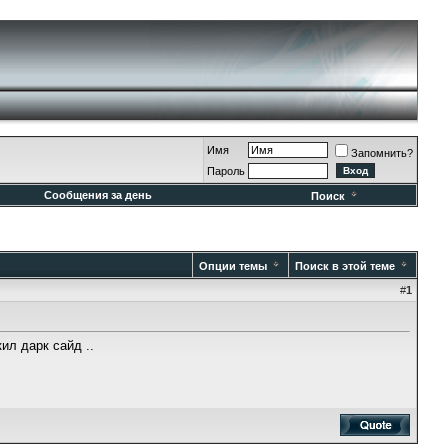
Имя
Запомнить?
Пароль
Сообщения за день
Поиск
Опции темы
Поиск в этой теме
#
1
ил дарк сайд ..