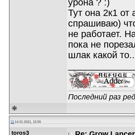
урона ? :)
Тут она 2к1 от
спрашиваю) чт
не работает. 
пока не пореза
шлак какой то..
_____________
Последний раз ред
14.01.2021, 15:55
toros3
Re: Grow Lancer