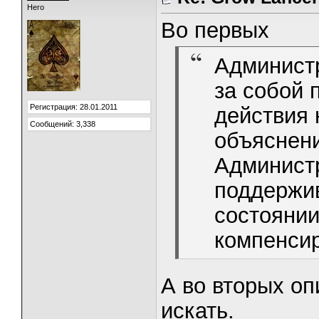
Hero
Во первых
Администр
за собой 
Регистрация: 28.01.2011
действия 
Сообщений: 3,338
объяснени
Администр
поддержив
состоянии
компенсир
А во вторых оп
искать.