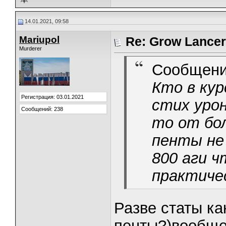
14.01.2021, 09:58
Mariupol
Re: Grow Lancer
Murderer
Сообщени
Кто в кур
Регистрация: 03.01.2021
стих уро
Сообщений: 238
то от бо
пенты не 
800 аги ч
практиче
Разве статы ка
пенты?)вообще 