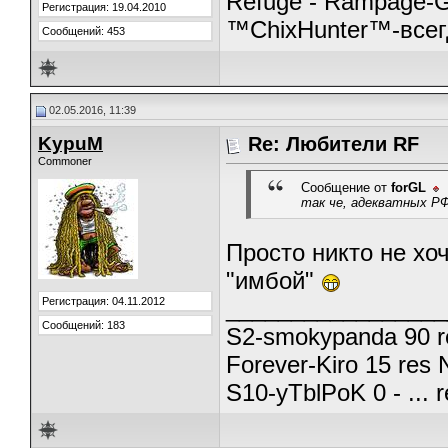
Refuge - Rampage-
Регистрация: 19.04.2010
™ChixHunter™-всег
Сообщений: 453
02.05.2016, 11:39
KypuM
Re: Любители RF
Commoner
Сообщение от
forGL
так че, адекватных РФ
Просто никто не хо
"имбой"
Регистрация: 04.11.2012
_________________
Сообщений: 183
S2-smokypanda 90 re
Forever-Kiro 15 res 
S10-yTblPoK 0 - ... r