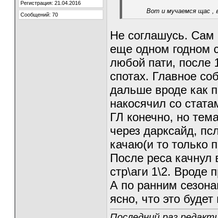
Регистрация: 21.04.2016
Вот и мучаемся щас , 
Сообщений: 70
Не соглашусь. Сам 
еще одном годном с
любой пати, после 
спотах. Главное со
дальше вроде как п
накосячил со стата
ГЛ конечно, но тем
через дарксайд, пс
качаю(и то только п
После реса качнул 
стр\аги 1\2. Вроде 
А по ранним сезона
ясно, что это будет
Последний раз редакти