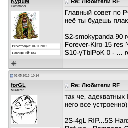
KypuM
Re: Любители RF
Commoner
Главный совет по Р
неё ты будешь плак
_________________
S2-smokypanda 90 re
Forever-Kiro 15 res 
Регистрация: 04.11.2012
S10-yTblPoK 0 - ... r
Сообщений: 183
02.05.2016, 10:14
forGL
Re: Любители RF
Murderer
так че, адекватных 
него все устроенно)
_________________
2S-4gL RIP...5S Har