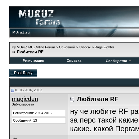
MUruZ.ru
MUruZ MU Online Forum
>
Основной
>
Классы
>
Rage Fighter
Любители RF
Регистрация
Справка
Сообщество
01.05.2016, 20:03
magicden
Любители RF
Заблокирован
ну че любите RF ра
Регистрация: 29.04.2016
за перс такой какие
Сообщений: 13
какие. какой Пергам