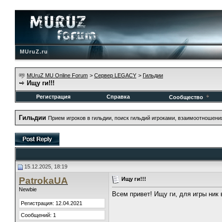
MUruZ.ru
MUruZ MU Online Forum
>
Сервер LEGACY
>
Гильдии
Ищу ги!!!
Регистрация
Справка
Сообщество
Гильдии
Прием игроков в гильдии, поиск гильдий игроками, взаимоотношени
15.12.2025, 18:19
PatrokaUA
Ищу ги!!!
Newbie
Всем привет! Ищу ги, для игры ник 
Регистрация: 12.04.2021
Сообщений: 1