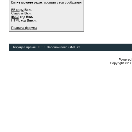
Вы
не можете
редактировать свои сообщения
BB коды
Вкл.
Смайлы
Вкл.
[IMG]
код
Вкл.
HTML код
Выкл.
Правила форума
Текущее время:
11:57
. Часовой пояс GMT +3.
Powered b
Copyright ©2000