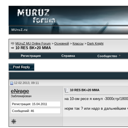
MUruZ.ru
MUruZ MU Online Forum
>
Основной
>
Классы
>
Dark Knight
10 RES BK+20 MMA
Регистрация
Справка
Сообщество
12.02.2013, 09:11
eNrage
10 RES BK+20 MMA
Заблокирован
на 10-ом ресе я кинул -3000стр/1800
Регистрация: 15.04.2011
норм так ? или надо в дальнейшем 
Сообщений: 46