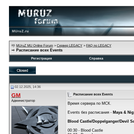
MUruZ.ru
MUruZ MU Online Forum
>
Сервер LEGACY
>
FAQ по LEGACY
Расписание всех Events
Регистрация
Справка
02.12.2025, 14:36
GM
Расписание всех Events
Администратор
Время сервера по МСК.
Events без расписания -
Maya & Nig
Blood Castle/Doppelganger/Devil S
00:30 - Blood Castle