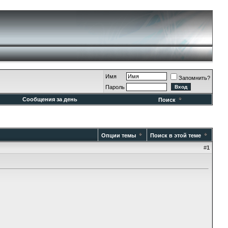
Имя
Запомнить?
Пароль
Сообщения за день
Поиск
Опции темы
Поиск в этой теме
#
1