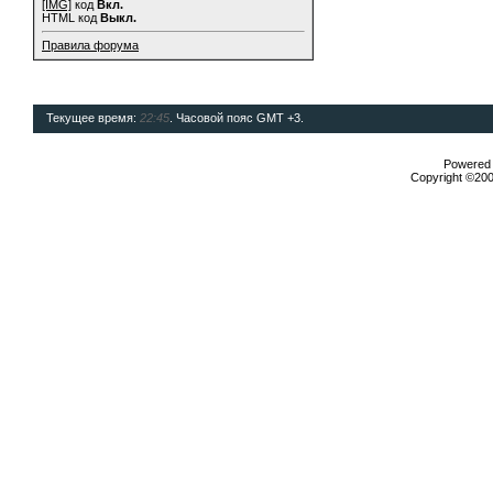
[IMG]
код
Вкл.
HTML код
Выкл.
Правила форума
Текущее время:
22:45
. Часовой пояс GMT +3.
Powered b
Copyright ©2000