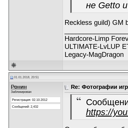
не Getto 
Reckless guild) GM b
_________________
Hardcore-Limp Forev
ULTIMATE-LvLUP ET
Legacy-MagDragon
01.01.2018, 20:51
Ронин
Re: Фотографии игр
Заблокирован
Сообщени
Регистрация: 02.10.2012
Сообщений: 2,432
https://y