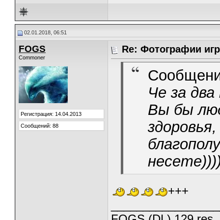
02.01.2018, 06:51
FOGS
Re: Фотографии игр
Commoner
Сообщени
Че за два 
Вы бы люд
Регистрация: 14.04.2013
здоровья,
Сообщений: 88
благополу
несете)))
+++
_________________
FOGS (DL) 129 res