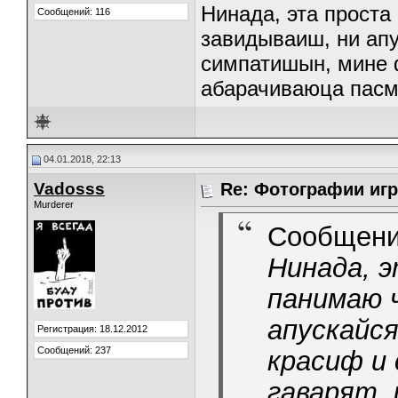
Нинада, эта проста
Сообщений: 116
завидываиш, ни апу
симпатишын, мине ф
абарачиваюца пасм
04.01.2018, 22:13
Vadosss
Re: Фотографии игр
Murderer
Сообщени
Нинада, э
панимаю 
апускайся
Регистрация: 18.12.2012
Сообщений: 237
красиф и
гаварят, 