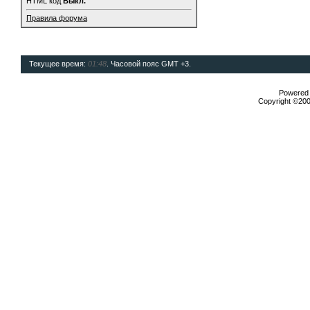
HTML код
Выкл.
Правила форума
Текущее время:
01:48
. Часовой пояс GMT +3.
Powered b
Copyright ©2000