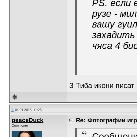
PS. если
рузе - ми
вашу гуил
захадить 
чяса 4 би
З Тиба икони писат
04.01.2018, 11:25
peaceDuck
Re: Фотографии игр
Commoner
Сообщени