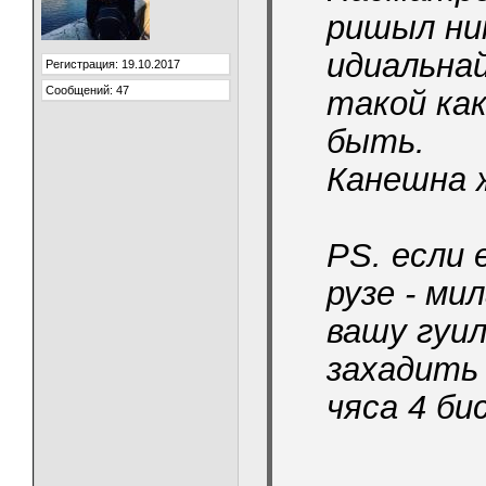
ришыл ни
идиальна
Регистрация: 19.10.2017
Сообщений: 47
такой как
быть.
Канешна ж
PS. если
рузе - ми
вашу гуил
захадить 
чяса 4 би