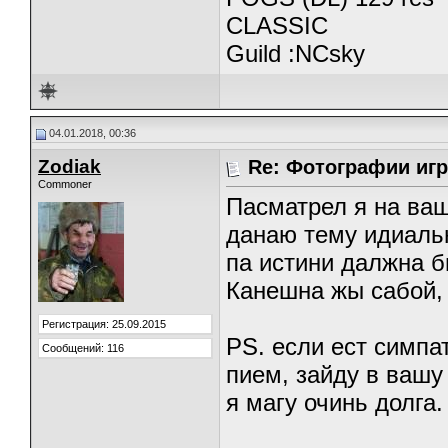
CLASSIC
Guild :NCsky
04.01.2018, 00:36
Zodiak
Re: Фотографии игр
Commoner
Пасматрел я на ва
данаю тему идиальн
па истини далжна б
Канешна жы сабой, 
Регистрация: 25.09.2015
PS. если ест симпа
Сообщений: 116
пием, зайду в вашу
я магу очинь долга.