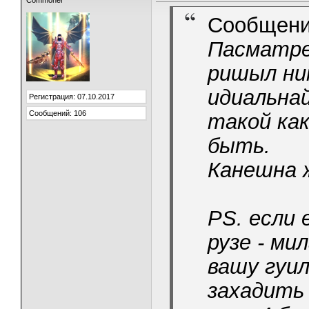
Commoner
Сообщени
Пасматре
ришыл ни
идиальна
Регистрация: 07.10.2017
Сообщений: 106
такой как
быть.
Канешна ж
PS. если
рузе - ми
вашу гуил
захадить 