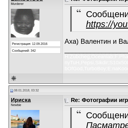
Murderer
Сообщени
https://y
Аха) Валентин и В
Регистрация: 12.09.2016
_________________
Сообщений: 342
H:Zubcheg,Oceanlab;F:Pha
nyTuH,Pepsi,Sikdir;S10x5
bOfGod,TurboBoy;E:naKoo
08.01.2018, 03:32
Ириска
Re: Фотографии игр
Newbie
Сообщени
Пасматре