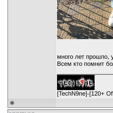
много лет прошло, у
Всем кто помнит б
_________________
[TechN9ne]-[120+ O