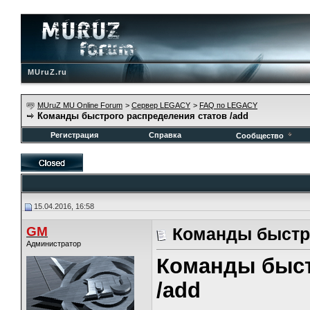
MUruZ.ru
MUruZ MU Online Forum
>
Сервер LEGACY
>
FAQ по LEGACY
Команды быстрого распределения статов /add
Регистрация
Справка
Сообщество
15.04.2016, 16:58
GM
Команды быстро
Администратор
Команды быст
/add