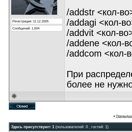
/addstr <кол-во
/addagi <кол-во
Регистрация: 11.12.2005
Сообщений: 1,604
/addvit <кол-во>
/addene <кол-в
/addcom <кол-
При распределе
более не нужно
«
Предыдущ
Здесь присутствуют: 1
(пользователей: 0 , гостей: 1)