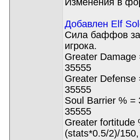
Изменения в фо
Добавлен Elf So
Сила баффов зав
игрока.
Greater Damage =
35555
Greater Defense 
35555
Soul Barrier % =
35555
Greater fortitude
(stats*0.5/2)/15