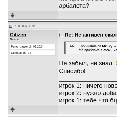
арбалета?
27.08.2025, 11:04
Citizen
Re: Не активен скил
Newbie
Сообщение от
MrSky
Регистрация: 24.03.2024
Мб проблема в том , 
Сообщений: 14
Не забыл, не знал
Спасибо!
_________________
игрок 1: ничего нов
игрок 2: нужно доб
игрок 1: тебе что б