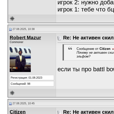
игрок 2: нужно доб
игрок 1: тебе что б
27.08.2025, 10:38
Robert Mazur
Re: Не активен скил
Commoner
Сообщение от
Citizen
Почему не активен ски
эльфом?
если ты про battl b
Регистрация: 01.08.2023
Сообщений: 98
27.08.2025, 10:45
Citizen
Re: Не активен скил