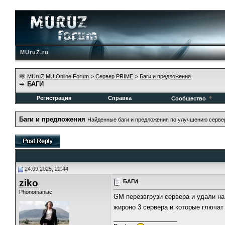
MUruZ.ru
MUruZ MU Online Forum
>
Сервер PRIME
>
Баги и предложения
БАГИ
Регистрация
Справка
Сообщество
Баги и предложения
Найденные баги и предложения по улучшению серве
24.09.2025, 22:44
ziko
БАГИ
Phonomaniac
GM перезвгрузи сервера и удали на
жироно 3 сервера и которые глючат
__________________