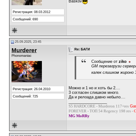
Baskov
Регистрация: 08.03.2012
Сообщений: 690
25.09.2025, 23:45
Murderer
Re: БАГИ
Phonomaniac
Сообщение от
ziko
GM перезвгрузи сервера
калек слишком жироно 
Можно и 1 но и хоть бы 2....
Регистрация: 26.04.2010
3 согласен слишком много.
Сообщений: 725
Да и релоада давно небыло....
__________________
S5 HARDCORE - Murderon 117+res
Ga
FOREVER - ТОП 54 Regency 198 res -
G
MG MoRRy