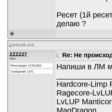
Ресет (1й ресет
делаю ?
09.05.2026, 22:06
ZZZZ27
Re: Не происхо
Hero
Напиши в ЛМ 
Регистрация: 13.09.2010
Сообщений: 1,871
_____________
Hardcore-Limp F
Ragecore-LvL
LvLUP Manticor
MagDragon