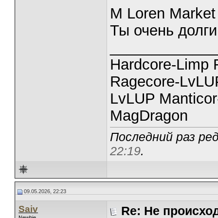
M Loren Market
Ты очень долги
_____________
Hardcore-Limp F
Ragecore-LvL
LvLUP Manticor
MagDragon
Последний раз ред
22:19
.
09.05.2026, 22:23
Saiv
Re: Не происхо
Newbie