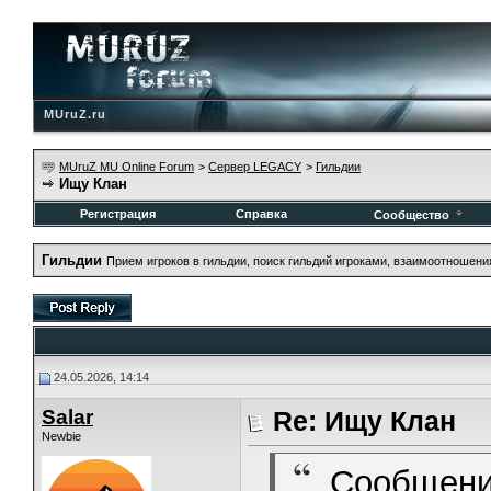
MUruZ.ru
MUruZ MU Online Forum
>
Сервер LEGACY
>
Гильдии
Ищу Клан
Регистрация
Справка
Сообщество
Гильдии
Прием игроков в гильдии, поиск гильдий игроками, взаимоотношени
24.05.2026, 14:14
Salar
Re: Ищу Клан
Newbie
Сообщени