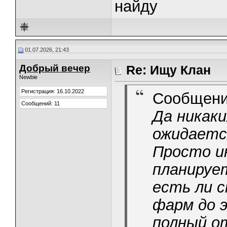
найду
01.07.2026, 21:43
Добрый вечер
Re: Ищу Клан
Newbie
Регистрация: 16.10.2022
Сообщени
Сообщений: 11
Да никак
ожидается
Просто и
планируе
есть ли 
фарм до 
полный о