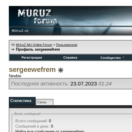
MUruZ.ru
MUruZ MU Online Forum
>
Пользователи
Профиль sergeewefrem
Регистрация
Справка
Сообщество
sergeewefrem
Newbie
Последняя активность:
23.07.2023
01:24
Статистика
Связь
Всего сообщений
Всего сообщений:
0
Сообщений в день:
0
Найти все сообщения от sergeewefrem