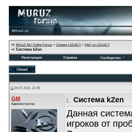
MUruZ.ru
MUruZ MU Online Forum
>
Сервер LEGACY
>
FAQ по LEGACY
Cистема kZen
Регистрация
Справка
Сообщество
04.07.2016, 22:45
GM
Cистема kZen
Администратор
Данная система
игроков от пр