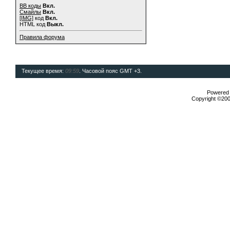
BB коды
Вкл.
Смайлы
Вкл.
[IMG]
код
Вкл.
HTML код
Выкл.
Правила форума
Текущее время:
09:59
. Часовой пояс GMT +3.
Powered b
Copyright ©2000