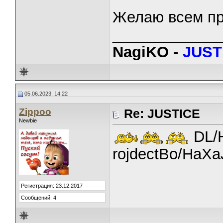
Желаю всем пр
_____________
NagiKO -
JUST
05.06.2023, 14:22
Zippoo
Re: JUSTICE
Newbie
DL/H
rojdectBo/HaXa
Регистрация: 23.12.2017
Сообщений: 4