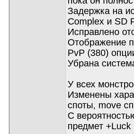
пока он полнос
Задержка на и
Complex и SD P
Исправлено от
Отображение п
PvP (380) опц
Убрана систем
У всех монстро
Изменены хара
споты, move с
С вероятность
предмет +Luck