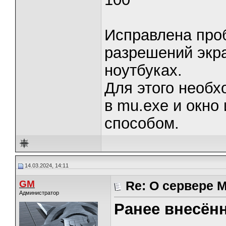
Исправлена про
разрешений экра
ноутбуках.
Для этого необх
в mu.exe и окно
способом.
14.03.2024, 14:11
GM
Re: О сервере
Администратор
Ранее внесён