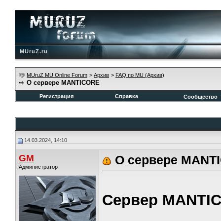
MUruZ.ru
MUruZ MU Online Forum
>
Архив
>
FAQ по MU (Архив)
О сервере MANTICORE
Регистрация
Справка
Сообщество
14.03.2024, 14:10
GM
О сервере MANT
Администратор
Сервер MANTI